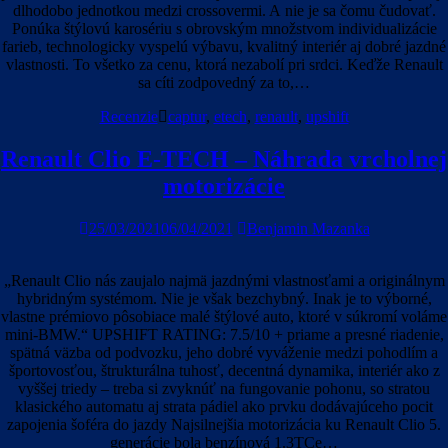
dlhodobo jednotkou medzi crossovermi. A nie je sa čomu čudovať.
Ponúka štýlovú karosériu s obrovským množstvom individualizácie
farieb, technologicky vyspelú výbavu, kvalitný interiér aj dobré jazdné
vlastnosti. To všetko za cenu, ktorá nezabolí pri srdci. Keďže Renault
sa cíti zodpovedný za to,…
Recenzie
captur
,
etech
,
renault
,
upshift
Renault Clio E-TECH – Náhrada vrcholnej
motorizácie
25/03/2021
06/04/2021
Benjamin Mazanka
„Renault Clio nás zaujalo najmä jazdnými vlastnosťami a originálnym
hybridným systémom. Nie je však bezchybný. Inak je to výborné,
vlastne prémiovo pôsobiace malé štýlové auto, ktoré v súkromí voláme
mini-BMW.“ UPSHIFT RATING: 7.5/10 + priame a presné riadenie,
spätná väzba od podvozku, jeho dobré vyváženie medzi pohodlím a
športovosťou, štrukturálna tuhosť, decentná dynamika, interiér ako z
vyššej triedy – treba si zvyknúť na fungovanie pohonu, so stratou
klasického automatu aj strata pádiel ako prvku dodávajúceho pocit
zapojenia šoféra do jazdy Najsilnejšia motorizácia ku Renault Clio 5.
generácie bola benzínová 1.3TCe…