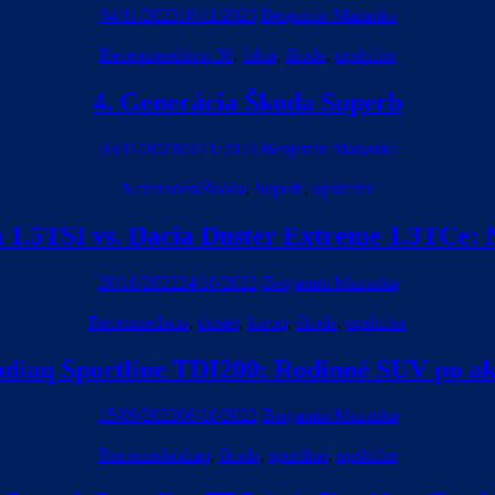
04/11/2023
18/11/2023
Benjamin Mazanka
Recenzie
edition 30
,
fabia
,
škoda
,
upshifter
4. Generácia Škoda Superb
03/11/2023
03/11/2023
Benjamin Mazanka
Nezaradené
škoda
,
Superb
,
upshifter
1.5TSI vs. Dacia Duster Extreme 1.3TCe:
20/10/2022
24/10/2022
Benjamin Mazanka
Recenzie
dacia
,
duster
,
karoq
,
škoda
,
upshifter
diaq Sportline TDI200: Rodinné SUV po akt
15/09/2022
08/10/2022
Benjamin Mazanka
Recenzie
kodiaq
,
škoda
,
sportline
,
upshifter