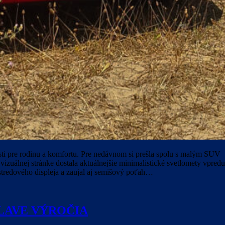
osti pre rodinu a komfortu. Pre nedávnom si prešla spolu s malým SUV
izuálnej stránke dostala aktuálnejšie minimalistické svetlomety vpredu
stredového displeja a zaujal aj semišový poťah…
OSLAVE VÝROČIA