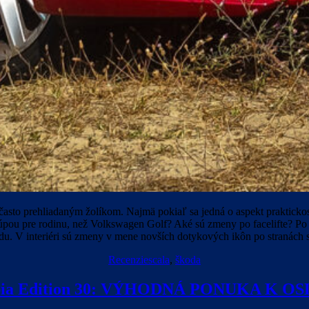
 a často prehliadaným žolíkom. Najmä pokiaľ sa jedná o aspekt praktick
 kúpou pre rodinu, než Volkswagen Golf? Aké sú zmeny po facelifte? Po v
du. V interiéri sú zmeny v mene novších dotykových ikôn po stranách 
Recenzie
scala
,
škoda
bia Edition 30: VÝHODNÁ PONUKA K 