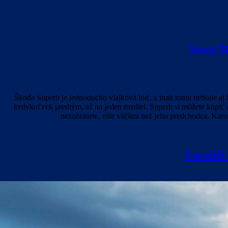
Nová Š
Škoda Superb je jednoducho vlajková loď, a inak tomu nebude aj k
kedykoľvek predtým, až na jeden rozdiel. Superb si môžete kúpi
nezoženiete, ešte väčšmi než jeho predchodca. Kar
Facelift