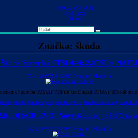
Skip
Testované Vozidlá
to
Prvé Jazdy
content
O nás
Značka:
škoda
 Škoda Superb 2.0TSI 4×4: 2.0TSI je NAJL
05/01/2026
05/01/2026
Benjamin Mazanka
riemerná Spotreba (ZIMA): 7.8l/100km Dojazd (ZIMA): 855 kilometr
škoda
,
skoda
,
škoda superb
,
skoda superb
,
škoda superb test
,
sueprb 26
2.0TDI SCR EVO: Nový Kodiaq je šoférsk
24/03/2025
05/05/2025
Benjamin Mazanka