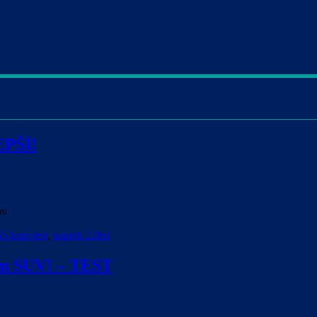
EPŠÍ!
ov
5 koni test
,
superb 2.0tsi
ym SUV! – TEST