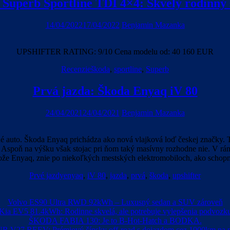
 Superb Sportline TDI 4×4: Skvelý rodinný 
14/04/2022
17/04/2022
Benjamin Mazanka
UPSHIFTER RATING: 9/10 Cena modelu od: 40 160 EUR
Recenzie
škoda
,
sportline
,
Superb
Prvá jazda: Škoda Enyaq iV 80
24/04/2021
24/04/2021
Benjamin Mazanka
né auto. Škoda Enyaq prichádza ako nová vlajková loď českej značky.
poň na výšku však stojac pri ňom taký masívny rozhodne nie. V rámci
tože Enyaq, znie po niekoľkých mestských elektromobiloch, ako schopné
Prvé jazdy
enyaq
,
iV 80
,
jazda
,
prvá
,
škoda
,
upshifter
Volvo ES90 Ultra RWD 92kWh – Luxusný sedan a SUV zároveň
Kia EV5 81.4kWh: Rodinne skvelá, ale potrebuje vylepšenia podvozk
ŠKODA FABIA 130: Je to B-Hot-Hatch a BODKA.
R V27 REEV: Prémiový čínsky off-road s dojazdom cez 1000km na n