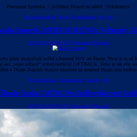
Priemerná Spotreba: 7.2l/100km Dojazd na nádrž: 791kilmetrov
Recenzie
kodiaq
,
škoda
,
škodakodiaq
,
tdi
,
test
koda Superb 2.0TDI SCR EVO: Výborný 
19/03/2025
19/03/2025
Benjamin Mazanka
eby príde akokoľvek veľké a luxusné SUV od Škody. Teraz je tu už štvr
ť aj ako „super-kĺzavý“ aerodynamický LIFTBACK. Teraz je tak ešte vä
oséria a Dizajn Napriek rôznym názorom na samotný dizajn auta možno
Recenzie
škoda
,
škodasuperb
,
Superb
,
test
 Škoda Scala 1.0TSI: Príťažlivejšia než Go
30/08/2024
28/09/2024
Benjamin Mazanka