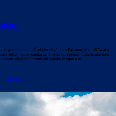
SUPERB!
tá generácia tohto Českého elegána a s Passatom je si bližšia ako
čšmi autom, ktoré ponúka za X (dobrých) peňazí hodnotu akú inde
 odborne ohodnotiť technickú stránku dizajnu a to…
lf – TEST