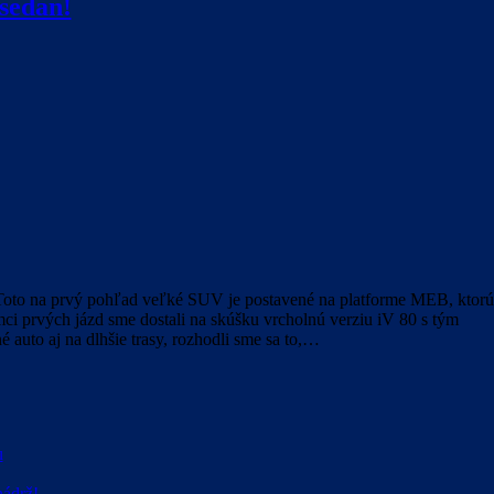
sedan!
 Toto na prvý pohľad veľké SUV je postavené na platforme MEB, ktorú
 prvých jázd sme dostali na skúšku vrcholnú verziu iV 80 s tým
 auto aj na dlhšie trasy, rozhodli sme sa to,…
u
ádrž!