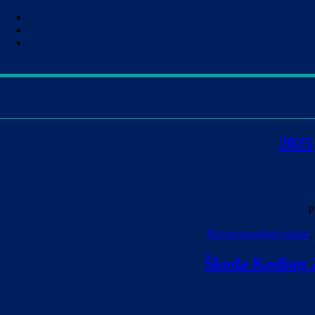
2025
P
Recenzie
najlepsi sedan
,
Škoda Kodiaq 