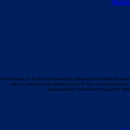
Škoda
Škoda Enyaq iV 80 je veľmi pohodlné, priestranné a kvalitne zhotove
zdieľa s koncernovými súrodencami VW iD.4 a novým Audi Q4. As
„najluxusnejším“ interiérom k dispozícii. Pre
iCAU