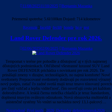
11/08/2025
11/10/2025
Benjamin Mazanka
Priemerná spotreba: 5.6l/100km Dojazd: 714 kilometrov
Recenzie
facelift
,
feclift
,
honda
,
hr-v
,
test
Land Rover Defender pre rok 2026.
02/06/2025
02/06/2025
Benjamin Mazanka
Tempomat v teréne pre pohodlie a dôstojnosť aj v tých najmenej
dôstojných podmienkach. Obľúbené všestranné luxusné SUV Land
Rover DEFENDER prichádza s novinkami pre rok 2026. Tie
prinášajú zmeny v dizajne, technológiách, no najmä komforte! Nové
svetlomety Prepracované svetlomety dodávajú po rozsvietení výrazný
nový podpis, zatiaľ čo zadné svetlá majú teraz tmavo tónovaný povrch
pre čistý vzhľad a lepšiu viditeľnosť, čím osvetľujú cestu pri každom
dobrodružstve. A lesklá čierna mriežka chladiča je teraz štandardom,
doplnená tmavým oválnym odznakom. Nová obrazovka multimédií a
asistenčné systémy Vo vnútri sa nachádza nový 13,1-palcový…
Nezaradené
,
Prvé jazdy
2026
,
Defender
,
defenderprerok2026
,