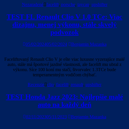
Nezaradené
facelift
,
porsche
,
taycan
,
upshifter
TEST FL Renault Clio V 1.0 TCe: Viac
dizajnu, menej výkonu, stále skvelý
podvozok
05/02/2024
05/02/2024
Benjamin Mazanka
Faceliftovaný Renault Clio V je ešte viac luxusne vyzerajúce malé
auto, stále má športové jazdné vlastnosti, ale facelift mu ubral z
výkonu. Síce 100 koní mu stačí, štvorvalec 1.3TCe bude
temperamentným vodičom chýbať.
Recenzie
clio
,
facelift
,
renault
,
upshifter
TEST Honda Jazz 2023: Najlepšie malé
auto na každý deň
02/11/2023
05/11/2023
Benjamin Mazanka