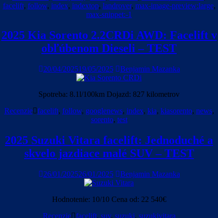
facelift
,
follow
,
index
,
indextop
,
landrover
,
max-image-preview:large
,
max-snippet:-1
2025 Kia Sorento 2.2CRDi AWD: Facelift v
obľúbenom Dieseli – TEST
20/04/2025
19/05/2025
Benjamin Mazanka
Spotreba: 8.1l/100km Dojazd: 827 kilometrov
Recenzie
facelift
,
follow
,
googlenews
,
index
,
kia
,
kiasorento
,
news
,
sorento
,
test
2025 Suzuki Vitara facelift: Jednoduché a
skvelo jazdiace malé SUV – TEST
26/01/2025
26/01/2025
Benjamin Mazanka
Hodnotenie: 10/10 Cena od: 22 540€
Recenzie
facelift
,
suv
,
suzuki
,
suzukivitara