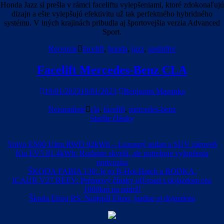
Honda Jazz si prešla v rámci faceliftu vylepšeniami, ktoré zdokonaľujú
dizajn a ešte vylepšujú efektivitu už tak perfektného hybridného
systému. V iných krajinách pribudla aj športovejšia verzia Advanced
Sport.
Recenzie
facelift
,
honda
,
jazz
,
upshifter
Facelift Mercedes-Benz CLA
19/01/2023
19/01/2023
Benjamin Mazanka
Nezaradené
cla
,
facelift
,
mercedes-benz
Navigácia
Staršie články
v
Volvo ES90 Ultra RWD 92kWh – Luxusný sedan a SUV zároveň
článkoch
Kia EV5 81.4kWh: Rodinne skvelá, ale potrebuje vylepšenia
podvozku
ŠKODA FABIA 130: Je to B-Hot-Hatch a BODKA.
iCAUR V27 REEV: Prémiový čínsky off-road s dojazdom cez
1000km na nádrž!
Škoda Elroq RS: Najlepší Elroq, jazdne aj dojazdom