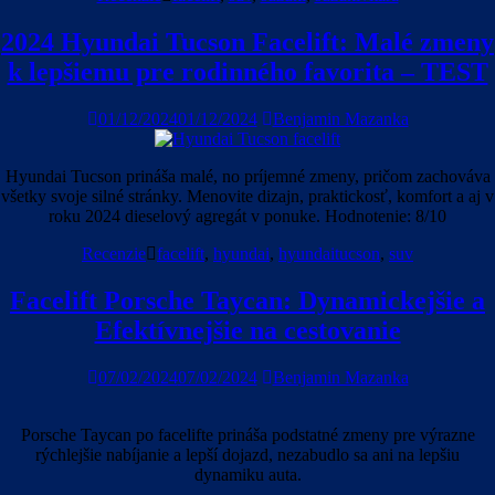
2024 Hyundai Tucson Facelift: Malé zmeny
k lepšiemu pre rodinného favorita – TEST
01/12/2024
01/12/2024
Benjamin Mazanka
Hyundai Tucson prináša malé, no príjemné zmeny, pričom zachováva
všetky svoje silné stránky. Menovite dizajn, praktickosť, komfort a aj v
roku 2024 dieselový agregát v ponuke. Hodnotenie: 8/10
Recenzie
facelift
,
hyundai
,
hyundaitucson
,
suv
Facelift Porsche Taycan: Dynamickejšie a
Efektívnejšie na cestovanie
07/02/2024
07/02/2024
Benjamin Mazanka
Porsche Taycan po facelifte prináša podstatné zmeny pre výrazne
rýchlejšie nabíjanie a lepší dojazd, nezabudlo sa ani na lepšiu
dynamiku auta.