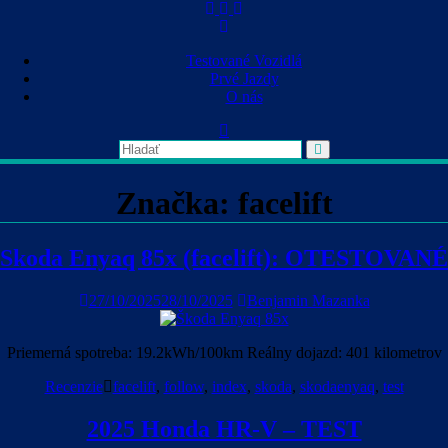
Skip
to
content
Testované Vozidlá
Prvé Jazdy
O nás
Značka:
facelift
Skoda Enyaq 85x (facelift): OTESTOVANÉ
27/10/2025
28/10/2025
Benjamin Mazanka
Priemerná spotreba: 19.2kWh/100km Reálny dojazd: 401 kilometrov
Recenzie
facelift
,
follow
,
index
,
skoda
,
skodaenyaq
,
test
2025 Honda HR-V – TEST