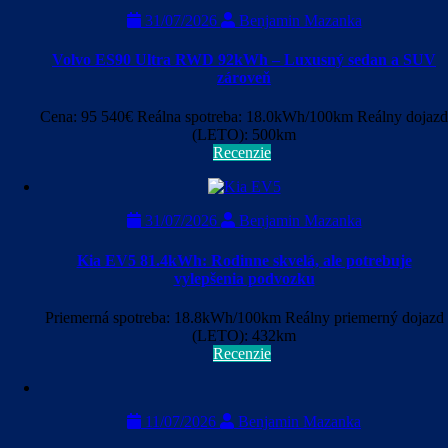
31/07/2026
Benjamin Mazanka
Volvo ES90 Ultra RWD 92kWh – Luxusný sedan a SUV
zároveň
Cena: 95 540€ Reálna spotreba: 18.0kWh/100km Reálny dojazd
(LETO): 500km
Recenzie
31/07/2026
Benjamin Mazanka
Kia EV5 81.4kWh: Rodinne skvelá, ale potrebuje
vylepšenia podvozku
Priemerná spotreba: 18.8kWh/100km Reálny priemerný dojazd
(LETO): 432km
Recenzie
11/07/2026
Benjamin Mazanka