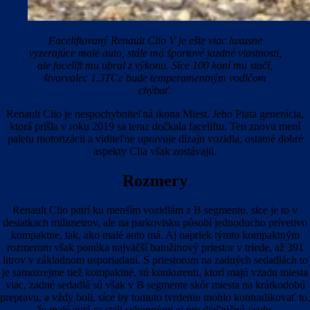
Faceliftovaný Renault Clio V je ešte viac luxusne
vyzerajúce malé auto, stále má športové jazdné vlastnosti,
ale facelift mu ubral z výkonu. Síce 100 koní mu stačí,
štvorvalec 1.3TCe bude temperamentným vodičom
chýbať.
Renault Clio je nespochybniteľná ikona Miest. Jeho Piata generácia,
ktorá prišla v roku 2019 sa teraz dočkala faceliftu. Ten znovu mení
paletu motorizácii a viditeľne upravuje dizajn vozidla, ostatné dobré
aspekty Clia však zostávajú.
Rozmery
Renault Clio patrí ku menším vozidlám z B segmentu, síce je to v
desiatkach milimetrov, ale na parkovisku pôsobí jednoducho prívetivo
kompaktne, tak, ako malé auto má. Aj napriek týmto kompaktným
rozmerom však ponúka najväčší batožinový priestor v triede, až 391
litrov v základnom usporiadaní. S priestorom na zadných sedadlách to
je samozrejme tiež kompaktné, sú konkurenti, ktorí majú vzadu miesta
viac, zadné sedadlá sú však v B segmente skôr miesta na krátkodobú
prepravu, a vždy boli, síce by tomuto tvrdeniu mohlo kontradikovať to,
že malé autá sa stali schopnými aj pre diaľničnú jazdu.