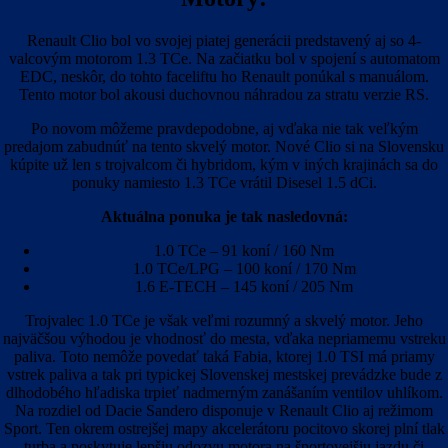
Renault Clio bol vo svojej piatej generácii predstavený aj so 4-
valcovým motorom 1.3 TCe. Na začiatku bol v spojení s automatom
EDC, neskôr, do tohto faceliftu ho Renault ponúkal s manuálom.
Tento motor bol akousi duchovnou náhradou za stratu verzie RS.
Po novom môžeme pravdepodobne, aj vďaka nie tak veľkým
predajom zabudnúť na tento skvelý motor. Nové Clio si na Slovensku
kúpite už len s trojvalcom či hybridom, kým v iných krajinách sa do
ponuky namiesto 1.3 TCe vrátil Disesel 1.5 dCi.
Aktuálna ponuka je tak nasledovná:
1.0 TCe – 91 koní / 160 Nm
1.0 TCe/LPG – 100 koní / 170 Nm
1.6 E-TECH – 145 koní / 205 Nm
Trojvalec 1.0 TCe je však veľmi rozumný a skvelý motor. Jeho
najväčšou výhodou je vhodnosť do mesta, vďaka nepriamemu vstreku
paliva. Toto nemôže povedať taká Fabia, ktorej 1.0 TSI má priamy
vstrek paliva a tak pri typickej Slovenskej mestskej prevádzke bude z
dlhodobého hľadiska trpieť nadmerným zanášaním ventilov uhlíkom.
Na rozdiel od Dacie Sandero disponuje v Renault Clio aj režimom
Sport. Ten okrem ostrejšej mapy akcelerátoru pocitovo skorej plní tlak
turba a poskytuje lepšiu odozvu motora na športovejšiu jazdu či