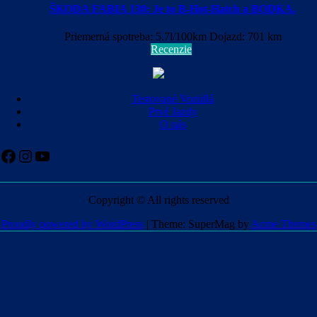
ŠKODA FABIA 130: Je to B-Hot-Hatch a BODKA.
Priemerná spotreba: 5.7l/100km Dojazd: 701 km
Recenzie
Testované Vozidlá
Prvé Jazdy
O nás
Facebook
Instagram
YouTube
Copyright © All rights reserved
Proudly powered by WordPress
|
Theme: SuperMag by
Acme Themes