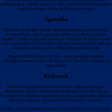
predbiehanie a v režime Sport Clio vôbec nepôsobí dýchavične, práve
naopak prekvapivo svižne na 999 cm3 a tri valce.
Spotreba
Malé autá sú schopné vyriešiť znižovanie emisií, za ktorými sa tak
priemysel ženie, ziaľ trh preferuje väčšie autá z dôvodu niečoho
zvaného “ akože bezpečnosť pri náraze“. Renault Clio jazdí po meste
za 6.1l, priemerne za 5.5-5.9 litra a pri úspornom type jazdy alebo na
okresných cestách za 3.9-5.1 litra. Veľmi pôsobivé čísla.
Palivová nádrž má objem 42 litrov, to pri priemernej spotrebe
5.5l/100km znamená dojazd 763 kilometrov. Pôsobivé s ohľadom na
objem nádrže.
Podvozok
Renault Clio podobne ako jeho konurenti vsádza na zavesenie
MacPherson vpredu a Jednoduchú torznú nápravu vzadu. Clio sa
vyznačuje veľmi šoférskou geometriou kolies, s negatívnymi odklonmi
vpredu aj vzadu pre vysokú úroveň priľnavosti v zákrutách.
S váhou 1191 kilogramov sa jedná o veľmi ľahké auto. Kolesá majú