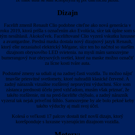
Dizajn
Facelift zmenil Renault Clio podobne citeľne ako nová generácia v
roku 2019, ktorá prišla s označením ako Evolúcia, síce tak úplne som s
tým nesúhlasil. Akokoľvek. Faceliftované Clio vyzerá vskutku luxusne
a avantgardne. Predná maska dostala nový dizajnový jazyk Renault,
ktorý ešte nezasiahol elektrický Mégane, síce ten ho načrtol so starším
dizajnom obrysového LED svietenia. na mysli mám samozrejme
bumerangový tvar obrysových svetiel, ktoré na maske možno označiť
za lícne kosti tváre auta.
Podstatné zmeny sa udiali aj na zadnej časti vozidla. Tu možno nájsť
tmavšie priesvitné svetlomety, ktoré nahradili klasické červené. A
zadný nárazník vizuálne rozšírený nepravými výduchmi. Síce som
zástanca prednosti účelu pred vzhľadom, musím však priznať, že
takéto rozšírenie, mi na pred-facelifte chýbalo, a zadný nárazník
vyzeral tak nejak priveľmi štíhlo. Samozrejme by ale bolo pekné keby
takéto výduchy aj mali svoj účel.
Kolesá o veľkosti 17 palcov dostali tiež novší dizajn, ktorý
korešponduje s luxusne vyzerajúcim dizajnom vozidla.
Motory: