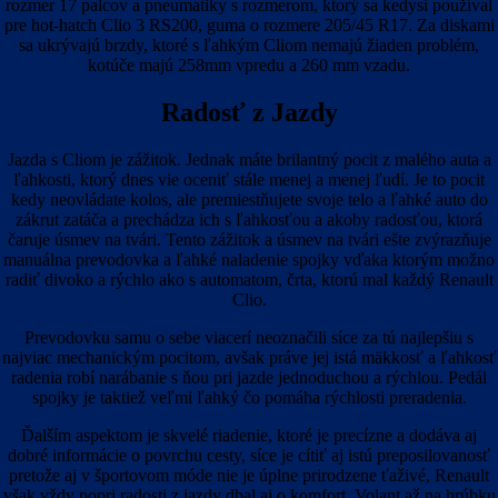
rozmer 17 palcov a pneumatiky s rozmerom, ktorý sa kedysi používal
pre hot-hatch Clio 3 RS200, guma o rozmere 205/45 R17. Za diskami
sa ukrývajú brzdy, ktoré s ľahkým Cliom nemajú žiaden problém,
kotúče majú 258mm vpredu a 260 mm vzadu.
Radosť z Jazdy
Jazda s Cliom je zážitok. Jednak máte brilantný pocit z malého auta a
ľahkosti, ktorý dnes vie oceniť stále menej a menej ľudí. Je to pocit
kedy neovládate kolos, ale premiestňujete svoje telo a ľahké auto do
zákrut zatáča a prechádza ich s ľahkosťou a akoby radosťou, ktorá
čaruje úsmev na tvári. Tento zážitok a úsmev na tvári ešte zvýrazňuje
manuálna prevodovka a ľahké naladenie spojky vďaka ktorým možno
radiť divoko a rýchlo ako s automatom, črta, ktorú mal každý Renault
Clio.
Prevodovku samu o sebe viacerí neoznačili síce za tú najlepšiu s
najviac mechanickým pocitom, avšak práve jej istá mäkkosť a ľahkosť
radenia robí narábanie s ňou pri jazde jednoduchou a rýchlou. Pedál
spojky je taktiež veľmi ľahký čo pomáha rýchlosti preradenia.
Ďalším aspektom je skvelé riadenie, ktoré je precízne a dodáva aj
dobré informácie o povrchu cesty, síce je cítiť aj istú preposilovanosť
pretože aj v športovom móde nie je úplne prirodzene ťaživé, Renault
však vždy popri radosti z jazdy dbal aj o komfort. Volant až na hrúbku