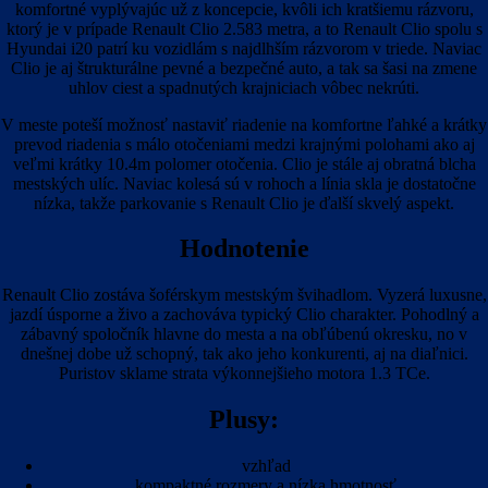
komfortné vyplývajúc už z koncepcie, kvôli ich kratšiemu rázvoru,
ktorý je v prípade Renault Clio 2.583 metra, a to Renault Clio spolu s
Hyundai i20 patrí ku vozidlám s najdlhším rázvorom v triede. Naviac
Clio je aj štrukturálne pevné a bezpečné auto, a tak sa šasi na zmene
uhlov ciest a spadnutých krajniciach vôbec nekrúti.
V meste poteší možnosť nastaviť riadenie na komfortne ľahké a krátky
prevod riadenia s málo otočeniami medzi krajnými polohami ako aj
veľmi krátky 10.4m polomer otočenia. Clio je stále aj obratná blcha
mestských ulíc. Naviac kolesá sú v rohoch a línia skla je dostatočne
nízka, takže parkovanie s Renault Clio je ďalší skvelý aspekt.
Hodnotenie
Renault Clio zostáva šoférskym mestským švihadlom. Vyzerá luxusne,
jazdí úsporne a živo a zachováva typický Clio charakter. Pohodlný a
zábavný spoločník hlavne do mesta a na obľúbenú okresku, no v
dnešnej dobe už schopný, tak ako jeho konkurenti, aj na diaľnici.
Puristov sklame strata výkonnejšieho motora 1.3 TCe.
Plusy:
vzhľad
kompaktné rozmery a nízka hmotnosť