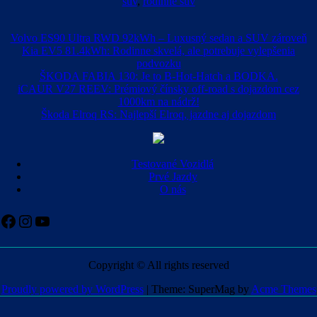
suv
,
rodinné suv
Volvo ES90 Ultra RWD 92kWh – Luxusný sedan a SUV zároveň
Kia EV5 81.4kWh: Rodinne skvelá, ale potrebuje vylepšenia
podvozku
ŠKODA FABIA 130: Je to B-Hot-Hatch a BODKA.
iCAUR V27 REEV: Prémiový čínsky off-road s dojazdom cez
1000km na nádrž!
Škoda Elroq RS: Najlepší Elroq, jazdne aj dojazdom
Testované Vozidlá
Prvé Jazdy
O nás
Facebook
Instagram
YouTube
Copyright © All rights reserved
Proudly powered by WordPress
|
Theme: SuperMag by
Acme Themes