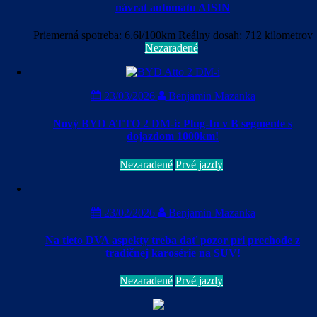
návrat automatu AISIN
Priemerná spotreba: 6.6l/100km Reálny dosah: 712 kilometrov
Nezaradené
23/03/2026
Benjamin Mazanka
Nový BYD ATTO 2 DM-i: Plug-In v B segmente s
dojazdom 1000km!
Nezaradené
Prvé jazdy
23/02/2026
Benjamin Mazanka
Na tieto DVA aspekty treba dať pozor pri prechode z
tradičnej karosérie na SUV!
Nezaradené
Prvé jazdy