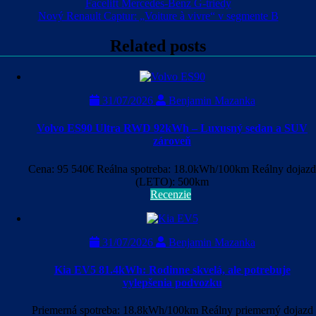
Navigácia
Facelift Mercedes-Benz G-triedy
Nový Renault Captur: „Voiture à vivre“ v segmente B
v
článku
Related posts
31/07/2026
Benjamin Mazanka
Volvo ES90 Ultra RWD 92kWh – Luxusný sedan a SUV
zároveň
Cena: 95 540€ Reálna spotreba: 18.0kWh/100km Reálny dojazd
(LETO): 500km
Recenzie
31/07/2026
Benjamin Mazanka
Kia EV5 81.4kWh: Rodinne skvelá, ale potrebuje
vylepšenia podvozku
Priemerná spotreba: 18.8kWh/100km Reálny priemerný dojazd