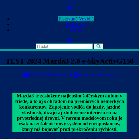
Skip
to
content
Testované Vozidlá
Prvé Jazdy
O nás
TEST 2024 Mazda3 2.0 e-SkyActivG150
01/04/2024
07/04/2024
Benjamin Mazanka
Mazda3 je zaslúžene najlepším šoférskym autom v
triede, a to aj s ohľadom na prémiových nemeckých
konkurentov. Zapojenie vodiča do jazdy, jazdné
vlastnosti, dizajn aj zhotovenie interiéru sú na
prvotriednej úrovni. V novom modelovom roku je
však na zošalenie nový systém od europoslancov,
ktorý má bojovať proti prekročeniu rýchlosti.