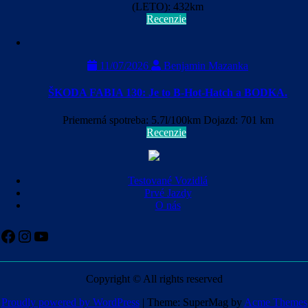
(LETO): 432km
Recenzie
11/07/2026
Benjamin Mazanka
ŠKODA FABIA 130: Je to B-Hot-Hatch a BODKA.
Priemerná spotreba: 5.7l/100km Dojazd: 701 km
Recenzie
Testované Vozidlá
Prvé Jazdy
O nás
Facebook
Instagram
YouTube
Copyright © All rights reserved
Proudly powered by WordPress
|
Theme: SuperMag by
Acme Themes