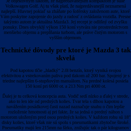
Je objektívnym faktom, že najpredávanejším kompaktom je stále
Volkswagen Golf. Aj tu však platí, že najpredávanejší neznamená
najlepší. Hlavnej pokiaľ sa zháňate po šoférsky založenom aute, ktoré
Vám poskytne zapojenie do jazdy a radosť z ovládania vozidla. Presne
takýmto autom je aktuálna Mazda3. Jej recept je odlišný od zvyšku
ponuky. Dnes obvyklý výkon 150 koní vytvára nie prostredníctvom
menšieho objemu a prepĺňania turbom, ale práve čistým motorom s
vyšším objemom.
Technické dôvody pre ktoré je Mazda 3 tak
skvelá
Pod kapotou tlčie „hladký“ 2.0l benzín, ktorý vyniká svojou
efektivitou a vstrekovaním paliva pod tlakom až 200 bar. Spojený je s
triedne najlepším 6-stupňovým manuálom. Na predné kolesá posiela
150 koní pri 6000 ot. a 213 Nm pri 4000 ot.
Ďalej je tu celková koncepcia auta. Vodič sedí nízko a ďalej v strede,
ako to len ide od predných kolies. Tvar tela s dlhou kapotou a
navážením posádkovej časti nazad naznačuje snahu o čim lepšie
rozloženie hmotnosti aj pri fakte, že sa jedná o predný náhon s
motorom uloženým pred osou predných kolies. V každom rohu sú 18″
disky kolies, ktoré však nie sú spolu s pneumatikami zbytočne široké.
Pneumatiky majú len 215mm na šírku, znižujúc tak o pár kilogramov