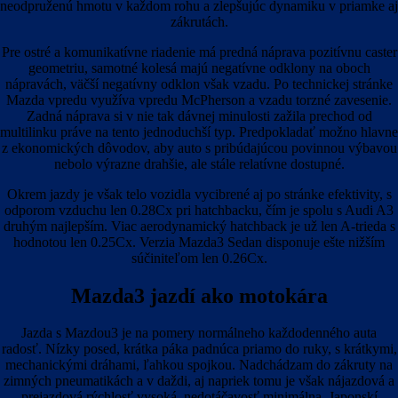
neodpruženú hmotu v každom rohu a zlepšujúc dynamiku v priamke aj
zákrutách.
Pre ostré a komunikatívne riadenie má predná náprava pozitívnu caster
geometriu, samotné kolesá majú negatívne odklony na oboch
nápravách, väčší negatívny odklon však vzadu. Po technickej stránke
Mazda vpredu využíva vpredu McPherson a vzadu torzné zavesenie.
Zadná náprava si v nie tak dávnej minulosti zažila prechod od
multilinku práve na tento jednoduchší typ. Predpokladať možno hlavne
z ekonomických dôvodov, aby auto s pribúdajúcou povinnou výbavou
nebolo výrazne drahšie, ale stále relatívne dostupné.
Okrem jazdy je však telo vozidla vycibrené aj po stránke efektivity, s
odporom vzduchu len 0.28Cx pri hatchbacku, čím je spolu s Audi A3
druhým najlepším. Viac aerodynamický hatchback je už len A-trieda s
hodnotou len 0.25Cx. Verzia Mazda3 Sedan disponuje ešte nižším
súčiniteľom len 0.26Cx.
Mazda3 jazdí ako motokára
Jazda s Mazdou3 je na pomery normálneho každodenného auta
radosť. Nízky posed, krátka páka padnúca priamo do ruky, s krátkymi,
mechanickými dráhami, ľahkou spojkou. Nadchádzam do zákruty na
zimných pneumatikách a v daždi, aj napriek tomu je však nájazdová a
prejazdová rýchlosť vysoká, nedotáčavosť minimálna. Japonskí