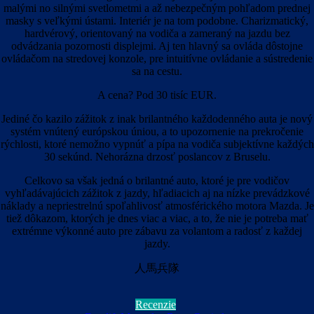
malými no silnými svetlometmi a až nebezpečným pohľadom prednej
masky s veľkými ústami. Interiér je na tom podobne. Charizmatický,
hardvérový, orientovaný na vodiča a zameraný na jazdu bez
odvádzania pozornosti displejmi. Aj ten hlavný sa ovláda dôstojne
ovládačom na stredovej konzole, pre intuitívne ovládanie a sústredenie
sa na cestu.
A cena? Pod 30 tisíc EUR.
Jediné čo kazilo zážitok z inak brilantného každodenného auta je nový
systém vnútený európskou úniou, a to upozornenie na prekročenie
rýchlosti, ktoré nemožno vypnúť a pípa na vodiča subjektívne každých
30 sekúnd. Nehorázna drzosť poslancov z Bruselu.
Celkovo sa však jedná o brilantné auto, ktoré je pre vodičov
vyhľadávajúcich zážitok z jazdy, hľadiacich aj na nízke prevádzkové
náklady a nepriestrelnú spoľahlivosť atmosférického motora Mazda. Je
tiež dôkazom, ktorých je dnes viac a viac, a to, že nie je potreba mať
extrémne výkonné auto pre zábavu za volantom a radosť z každej
jazdy.
人馬兵隊
Recenzie