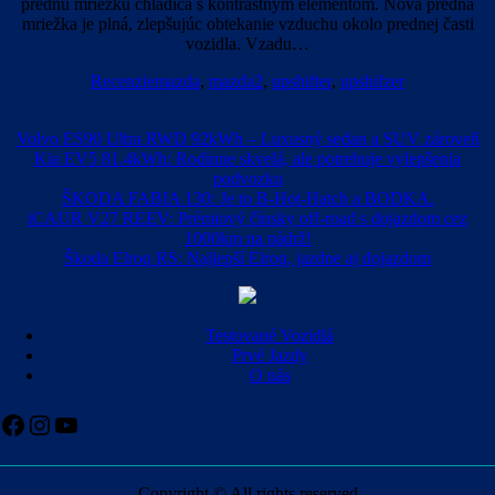
prednú mriežku chladiča s kontrastným elementom. Nová predná
mriežka je plná, zlepšujúc obtekanie vzduchu okolo prednej časti
vozidla. Vzadu…
Recenzie
mazda
,
mazda2
,
upshifter
,
upshifzer
Volvo ES90 Ultra RWD 92kWh – Luxusný sedan a SUV zároveň
Kia EV5 81.4kWh: Rodinne skvelá, ale potrebuje vylepšenia
podvozku
ŠKODA FABIA 130: Je to B-Hot-Hatch a BODKA.
iCAUR V27 REEV: Prémiový čínsky off-road s dojazdom cez
1000km na nádrž!
Škoda Elroq RS: Najlepší Elroq, jazdne aj dojazdom
Testované Vozidlá
Prvé Jazdy
O nás
Facebook
Instagram
YouTube
Copyright © All rights reserved