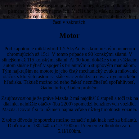
Geometria kolies zase disponuje výraznými negatívnymi odklonmi do
písmena A na oboch nápravách. Väčší uhol je však na zadných
kolesách. Tie majú tie odchýlenie toe-out zaručujúce stabilitu zadnej
časti v zakrutách.
Motor
Pod kapotou je mild-hybrid 1.5 SkyActiv s kompresným pomerom
ohromujúcich až 15:1. V tomto prípade s 90 konskými silami. V
silnejšom až 115 konskými silami. Aj 90 koní dokáže s tonu vážiacim
autom slušne hýbať v spojení s brilantným 6 stupňovým manuálom.
Tým najkrajším na motore je jeho čistý mechanický zvuk a milovanie
otáčok s ktorých rastom sa stále viac zobúdza a dáva z dynamického
hľadiska. Taktiež možno od neho čakať nezničiteľnú spoľahlivosť,
žiadne turbo, žiaden problém.
Zaujímavosťou je že práve Mazda 2 má najdlhší 6 stupeň a točí tak na
diaľnici najnižšie otáčky (iba 2200) spomedzi benzínových vozidiel
Mazda. Dovoliť si to inžinieri najmä vďaka nízkej hmotnosti vozidla.
Z tohto dôvodu je spotrebu možno označiť nijak inak než za brilantú.
Diaľnica pri 130-140 za 5.7l/100km. Priemerne dlhodobo za 5-
5.1l/100km.