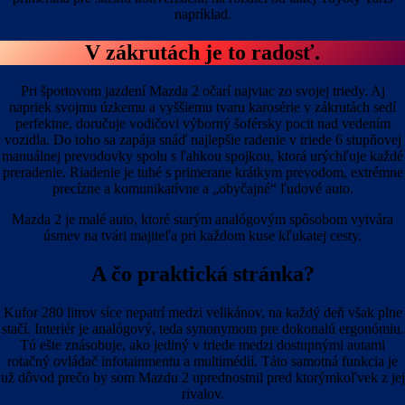
napríklad.
V zákrutách je to radosť.
Pri športovom jazdení Mazda 2 očarí najviac zo svojej triedy. Aj
napriek svojmu úzkemu a vyššiemu tvaru karosérie v zákrutách sedí
perfektne, doručuje vodičovi výborný šoférsky pocit nad vedením
vozidla. Do toho sa zapája snáď najlepšie radenie v triede 6 stupňovej
manuálnej prevodovky spolu s ľahkou spojkou, ktorá urýchľuje každé
preradenie. Riadenie je tuhé s primerane krátkym prevodom, extrémne
precízne a komunikatívne a „obyčajné“ ľudové auto.
Mazda 2 je malé auto, ktoré starým analógovým spôsobom vytvára
úsmev na tvári majiteľa pri každom kuse kľukatej cesty.
A čo praktická stránka?
Kufor 280 litrov síce nepatrí medzi velikánov, na každý deň však plne
stačí. Interiér je analógový, teda synonymom pre dokonalú ergonómiu.
Tú ešte znásobuje, ako jediný v triede medzi dostupnými autami
rotačný ovládač infotainmentu a multimédií. Táto samotná funkcia je
už dôvod prečo by som Mazdu 2 uprednostnil pred ktorýmkoľvek z jej
rivalov.