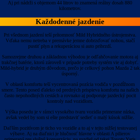
Aj pri nádrži s objemom 44 litrov to znamená reálny dosah 880
kilometrov.
Každodenné jazdenie
Pri všednom jazdení teší prítomnosť Mild Hybridného ústrojenstva.
Vďaka nemu netreba v premávke jemne dobrzďovať nohou, stačí
pustiť plyn a rekuperáciou si auto pribrzdí.
Samozrejme druhou a základnou výhodou je odľahčovanie motora aj
trakčnej batérie, ktorú zároveň v prípade potreby systém vie aj dobyť.
Mild-hybrid je druhým dôvodom, prečo je celkový pohon Mazda 2 tak
úsporný.
V oblastí komfortu teší vycentrovaná pozícia vodiča v pozdĺžnom
smere. Tento posed ďaleko od predných prispieva komfortu na našich
často nepohodlných cestách a rovnako aj podporuje jazdecký pocit
kontroly nad vozidlom.
Výška posedu je v rámci vysokého tvaru vozidla primerane nízka,
avšak vedel by som si ešte predstaviť sedieť o malý kúsok nižšie.
Daľším pozitívom je ticho vo vozidle a to aj v tejto nižšej testovanej
výbave. Aj na diaľnici je hlučnosť hlavne v oblasti A pilierov
primeraná pre slušnú konverzáciu, na rozdiel od takej Toyoty Yaris