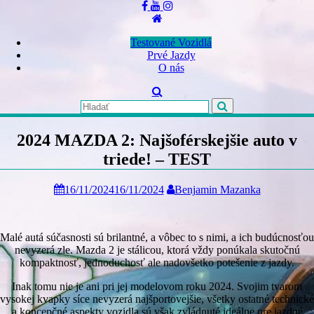
Skip
to
content
Testované Vozidlá
Prvé Jazdy
O nás
2024 MAZDA 2: Najšoférskejšie auto v
triede! – TEST
16/11/2024
16/11/2024
Benjamin Mazanka
Malé autá súčasnosti sú brilantné, a vôbec to s nimi, a ich budúcnosťou
nevyzerá zle. Mazda 2 je stálicou, ktorá vždy ponúkala skutočnú
kompaktnosť, jednoduchosť ale nadovšetko potešenie z jazdy.
Inak tomu nie je ani pri jej modelovom roku 2024. Svojim tvarom
vysokej kvapky síce nevyzerá najšportovejšie, všetky ostatné technické
a koncepčné aspekty vozidla sú však zvládnuté ideálne pre jazdné