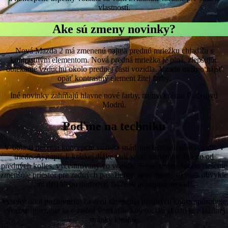
vlastností.
Ake sú zmeny novinky?
Nová Mazda 2 má zmenenú najmä prednú mriežku chladiča s
kontrastným elementom. Nová predná mriežka je plná, zlepšujúc
obtekanie vzduchu okolo prednej časti vozidla. Vzadu možno nájsť
opäť kontrastný element žltej farby.
Iné novinky zahŕňajú hlavne nové farby, najmä krásnu Pastelovú
Modrú.
Poďme na techniku
V oblasti riešenia koncepcie vozidla snáď neexistuje lepšie vozidlo v
triede. Aj napriek krátkej dĺžke sedí vodič extrémne ďaleko od
predných kolies, vycentrovaný vo vozidle. Samozrejme takéto riešenie
zmenšuje priestor pre zadných pasažierov, tieto miesta sú však obvykle
pre deti alebo núdzové, takže to absolútne nevadí.
Vysoký uhol pozitívneho casteru zavesenia predných kolies spôsobuje
výrazne opieranie sa o zadné vonkajšie koleso, tak ako to je z jazdnej
stránky ideálne.