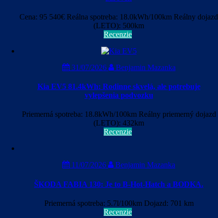
Cena: 95 540€ Reálna spotreba: 18.0kWh/100km Reálny dojazd
(LETO): 500km
Recenzie
31/07/2026
Benjamin Mazanka
Kia EV5 81.4kWh: Rodinne skvelá, ale potrebuje
vylepšenia podvozku
Priemerná spotreba: 18.8kWh/100km Reálny priemerný dojazd
(LETO): 432km
Recenzie
11/07/2026
Benjamin Mazanka
ŠKODA FABIA 130: Je to B-Hot-Hatch a BODKA.
Priemerná spotreba: 5.7l/100km Dojazd: 701 km
Recenzie