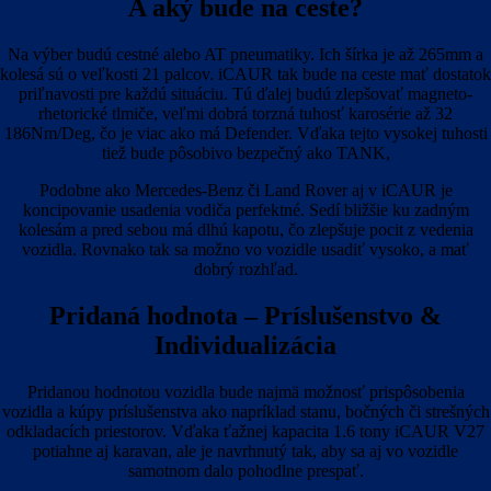
A aký bude na ceste?
Na výber budú cestné alebo AT pneumatiky. Ich šírka je až 265mm a
kolesá sú o veľkosti 21 palcov. iCAUR tak bude na ceste mať dostatok
priľnavosti pre každú situáciu. Tú ďalej budú zlepšovať magneto-
rhetorické tlmiče, veľmi dobrá torzná tuhosť karosérie až 32
186Nm/Deg, čo je viac ako má Defender. Vďaka tejto vysokej tuhosti
tiež bude pôsobivo bezpečný ako TANK,
Podobne ako Mercedes-Benz či Land Rover aj v iCAUR je
koncipovanie usadenia vodiča perfektné. Sedí bližšie ku zadným
kolesám a pred sebou má dlhú kapotu, čo zlepšuje pocit z vedenia
vozidla. Rovnako tak sa možno vo vozidle usadiť vysoko, a mať
dobrý rozhľad.
Pridaná hodnota – Príslušenstvo &
Individualizácia
Pridanou hodnotou vozidla bude najmä možnosť prispôsobenia
vozidla a kúpy príslušenstva ako napríklad stanu, bočných či strešných
odkladacích priestorov. Vďaka ťažnej kapacita 1.6 tony iCAUR V27
potiahne aj karavan, ale je navrhnutý tak, aby sa aj vo vozidle
samotnom dalo pohodlne prespať.