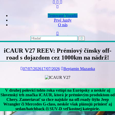
Skip
to
content
Testované Vozidlá
Prvé Jazdy
O nás
iCAUR V27 REEV: Prémiový čínsky off-
road s dojazdom cez 1000km na nádrž!
07/07/2026
17/07/2026
Benjamin Mazanka
V druhej polovici tohto roka vstúpi na Európsky a neskôr aj
Slovenský trh značka iCAUR, ktorá je prémiovým produktom od
Chery. Zameriavať sa chce najskôr na off-roady štýlu Jeep
Wrangler či Mercedes G-class, neskôr však plánujú priniesť aj
sedan/hatchback či SUV-D veľkostnej kategórie.