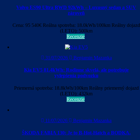
Volvo ES90 Ultra RWD 92kWh – Luxusný sedan a SUV
zároveň
Cena: 95 540€ Reálna spotreba: 18.0kWh/100km Reálny dojazd
(LETO): 500km
Recenzie
31/07/2026
Benjamin Mazanka
Kia EV5 81.4kWh: Rodinne skvelá, ale potrebuje
vylepšenia podvozku
Priemerná spotreba: 18.8kWh/100km Reálny priemerný dojazd
(LETO): 432km
Recenzie
11/07/2026
Benjamin Mazanka
ŠKODA FABIA 130: Je to B-Hot-Hatch a BODKA.