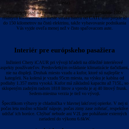
trieda).
Celkový dojazd na jedno natankovanie a nabitie presiahne 1000
reálnych kilometrov. Po meste vďaka batérii od CATL auto prejde až
do 150 kilometrov na čistú elektrinu, takže vybavovanie podnikania
Vás vyjde oveľa menej než v čisto spaľovacom aute.
Interiér pre európskeho pasažiera
Inžinieri Chery iCAUR pri vývoji hľadeli na dôležité interiérové
aspekty používateľov. Predovšetkým ovládanie klimatizácie tlačidlami,
nie na displeji. Druhak miesto vzadu a kufor, ktoré sú najlepšie v
kategórii. Na kolená je vzadu 95cm miesta, na výsku je kabína od
podlahy 1.357 metra vysoká. Kufor má základnú kapacitu až 715L, so
sklopeným zadným radom 1818 litrov a vpredu je aj 40 litrový frunk.
Sedem-miestna verzia je tiež vo vývoji.
Špecifikom výbavy je chladnička v hlavnej lakťovej opierke. V nej si
počas leta možno schladiť nápoje, počas zimy zase zohriať, respektíve
udržať ich horúce. Chýbať nebude ani V2L pre poháňanie externých
zariadení do výkonu 6.6kW.