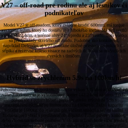
V27 – off-road pre rodinu ale aj lesníkov či
podnikateľov
Model V27 je off-roadom, ktorý zvládne brodiť 600mm, má torque
vectoring režim, ktorý ho dostane aj z hlbokého snehu. Má tiež svetlú
výšku až 22.4cm, a terénne uhly 24° vpredu a 23° vzadu. Toto všetko
sú predpoklady skvelého off-roadu. Podobne ako konkurenti,
napríklad Defender, aj V27 ponúkne úložné priestory na bokoch C-
stĺpika a rezervné koleso visiace na zadných do boku sa otvárajúcich
dverách s tlmičom.
Hybrid so zrýchlením 5.9s na 100km/h!
Pohonné ústrojenstvo poskytuje vozidlu výkon 335 koní a 505Nm! Pri
váhe 2.355 tony to je výkonnostný pomer 142.2 koní na tonu. Takže
pohon vie s autom hýbať, preto na stovku zrýchli za 5.9s s
maximálnou rýchlosťou limitovanou na 180km/h. Ťažná kapacita
vozidla je 1600kg, čo je akurát pre väčšinu situácií a veľmi slušná
hodnota pre hybrid s predlžovačom dojazdu. Ťahať príves s koňom,
alebo člnom tak nebude problém. V oblasti tichosti bude viesť triedu s
hodnotou menej ako 61dB, o 2dB menej než je štandard triedy (G-