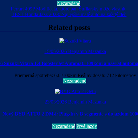
Nezaradené
Ferrari 499P Modificata, ktoré pán Šufliarsky môže vlastniť.
TEST Honda Jazz 2023: Najlepšie malé auto na každý deň
Related posts
15/05/2026
Benjamin Mazanka
6 Suzuki Vitara 1.4 BoosterJet Automat: 109koní a návrat autom
Priemerná spotreba: 6.6l/100km Reálny dosah: 712 kilometrov
Nezaradené
23/03/2026
Benjamin Mazanka
Nový BYD ATTO 2 DM-i: Plug-In v B segmente s dojazdom 10
Nezaradené
Prvé jazdy