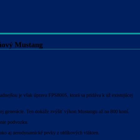
ňový Mustang
dnejšou je však úprava FPS800S, ktorá sa pridáva k už existujúcej
ej generácie. Ten dokáže zvýšiť výkon Mustangu až na 800 koní.
ženie podvozku.
o aj aerodynamické prvky z uhlíkových vlákien.