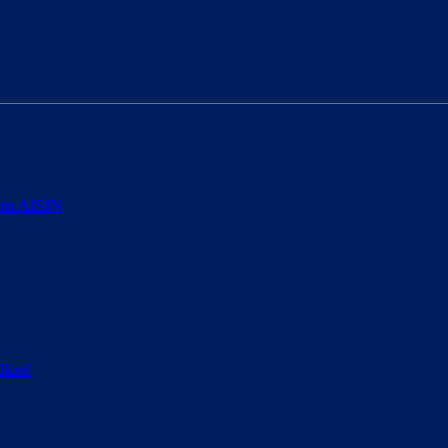
atu AISIN
00km!