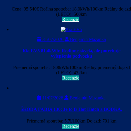
Cena: 95 540€ Reálna spotreba: 18.0kWh/100km Reálny dojazd
(LETO): 500km
Recenzie
31/07/2026
Benjamin Mazanka
Kia EV5 81.4kWh: Rodinne skvelá, ale potrebuje
vylepšenia podvozku
Priemerná spotreba: 18.8kWh/100km Reálny priemerný dojazd
(LETO): 432km
Recenzie
11/07/2026
Benjamin Mazanka
ŠKODA FABIA 130: Je to B-Hot-Hatch a BODKA.
Priemerná spotreba: 5.7l/100km Dojazd: 701 km
Recenzie