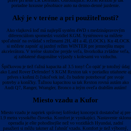
práve pri teste LR Defender. Ohromujúce. KGM Rexton je tak
poriadne luxusne pôsobiace auto na denno-denné jazdenie.
Aký je v teréne a pri použiteľnosti?
Ako vlajková loď má najlepší systém 4WD s medzinápravovým
diferenciálom spomedzi vozidiel KGM. Systémovo sa môžete
spoľahnúť na ovládač s režimami 2H, 4H a 4L (LOCK). Ku 4LOCK
si môžete zapnúť aj jazdný režim WINTER pre jemnejšiu mapu
akcelerátora. V teréne skutočne prejde veľa, štvorkolka zvládne veľa,
aj zablatené diagonálne výjazdy s kolesami vo vzduchu.
Špičkovou je tiež ťažná kapacita až 3.5 tony! Čo opäť je totožný údaj
ako Land Rover Defender! S KGM Rexton tak v poriadku utiahnete aj
príves s koňmi či čokoľvek iné, čo budete potrebovať pre svoje
potreby a koníčky. Ťažnou kapacitou sa tak Rexton rovná autám ako
Audi Q7, Ranger, Wrangler, Bronco a iným oveľa drahším autám!
Miesto vzadu a Kufor
Miesto vzadu je napriek správnej šoférskej koncepcii dostatočné aj pre
1.9 metra vysokého človeka. Komfort je vynikajúci. Nastavenie sklonu
operadla je ešte pohodlnejšie než vo vozidlách Hyundai, zadní
pasažieri si môžu takmer až ľahnúť vzadu. Komfort je tiež výborný,