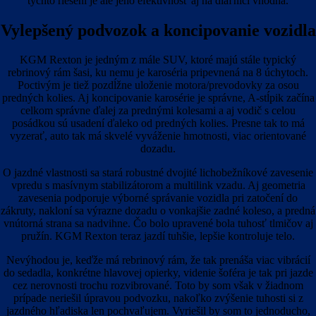
týchto riešení je ale jeho efektívnosť aj na diaľnici vhodná.
Vylepšený podvozok a koncipovanie vozidla
KGM Rexton je jedným z mále SUV, ktoré majú stále typický
rebrinový rám šasi, ku nemu je karoséria pripevnená na 8 úchytoch.
Poctivým je tiež pozdĺžne uloženie motora/prevodovky za osou
predných kolies. Aj koncipovanie karosérie je správne, A-stĺpik začína
celkom správne ďalej za prednými kolesami a aj vodič s celou
posádkou sú usadení ďaleko od predných kolies. Presne tak to má
vyzerať, auto tak má skvelé vyváženie hmotnosti, viac orientované
dozadu.
O jazdné vlastnosti sa stará robustné dvojité lichobežníkové zavesenie
vpredu s masívnym stabilizátorom a multilink vzadu. Aj geometria
zavesenia podporuje výborné správanie vozidla pri zatočení do
zákruty, nakloní sa výrazne dozadu o vonkajšie zadné koleso, a predná
vnútorná strana sa nadvihne. Čo bolo upravené bola tuhosť tlmičov aj
pružín. KGM Rexton teraz jazdí tuhšie, lepšie kontroluje telo.
Nevýhodou je, keďže má rebrinový rám, že tak prenáša viac vibrácií
do sedadla, konkrétne hlavovej opierky, videnie šoféra je tak pri jazde
cez nerovnosti trochu rozvibrované. Toto by som však v žiadnom
prípade neriešil úpravou podvozku, nakoľko zvýšenie tuhosti si z
jazdného hľadiska len pochvaľujem. Vyriešil by som to jednoducho,