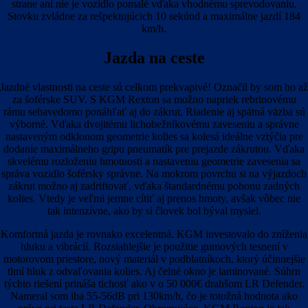
strane ani nie je vozidlo pomalé vďaka vhodnému sprevodovaniu.
Stovku zvládne za rešpektujúcich 10 sekúnd a maximálne jazdí 184
km/h.
Jazda na ceste
Jazdné vlastnosti na ceste sú celkom prekvapivé! Označil by som ho až
za šoférske SUV. S KGM Rexton sa možno napriek rebrinovému
rámu sebavedomo ponáhľať aj do zákrut. Riadenie aj spätná väzba sú
výborné. Vďaka dvojitému lichobežníkovému zaveseniu a správne
nastaveným odklonom geometrie kolies sa kolesá ideálne vztýčia pre
dodanie maximálneho gripu pneumatík pre prejazde zákrutou. Vďaka
skvelému rozloženiu hmotnosti a nastaveniu geometrie zavesenia sa
správa vozidlo šoférsky správne. Na mokrom povrchu si na výjazdoch
zákrut možno aj zadriftovať, vďaka štandardnému pohonu zadných
kolies. Vtedy je veľmi jemne cítiť aj prenos hmoty, avšak vôbec nie
tak intenzívne, ako by si človek bol býval myslel.
Komfortná jazda je rovnako excelentná. KGM investovalo do zníženia
hluku a vibrácií. Rozsiahlejšie je použitie gumových tesnení v
motorovom priestore, nový materiál v podblatníkoch, ktorý účinnejšie
tlmí hluk z odvaľovania kolies. Aj čelné okno je laminované. Súhrn
týchto riešení prináša tichosť ako v o 50 000€ drahšom LR Defender.
Nameral som iba 55-56dB pri 130km/h, čo je totožná hodnota ako