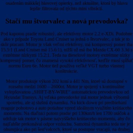
osadením mäkkšej hlavovej opierky, než aktuálne, ktorá by hlavu
lepšie filtrovala od týchto mini vibrácií.
Stačí mu štvorvalec a nová prevodovka?
Pod kapotou pradie robustný, ale efektívny motor 2.2 e-XDi. Podobne
ako v prípade Toyota Land Cruiser sa jedná o štvorvalec, a tak je to
skôr pracant. Motor je však veľmi efektívny, má kompresný pomer iba
15.5:1 (Land Cruiser má 15.6:1), nižší už má iba Mazda CX-60 3.3d s
extrémne nízkymi 15.2:1. Teda na dieselové motory extrémne nízky
kompresný pomer, čo znamená vysokú efektívnosť, keďže musí spĺňať
normu Euro 6e. Motor tiež používa veľké VGT turbo vlastnej
konštrukcie.
Motor produkuje výkon 202 koní a 441 Nm, ktoré sú dostupné v
rozsahu medzi 1600 – 2600ot. Motor je spojený s kontinuálne
vylepšovanou „SHIFT-BY-WIRE“ automatickou prevodovkou od
Hyundai Transys. Aj vďaka prevodovke má motor jednak výbornú
spotrebu, ale aj slušnú dynamiku. Na kick-down pri predbiehaní
reaguje pohotovo a auto potiahne vpred ideálnym využitím krútiaceho
momentu. Na diaľnici potom pradie pri 130km/h len 1700 otáčok a
udržuje tak motor v pásme najvyššieho krútiaceho momentu, aby čo
najľahšie prekonával odpor vzduchu. Samotná dynamika teda nie je
ohurujúca ako pri šesťvalcoch, ktoré sa postupne vracajú, na druhej