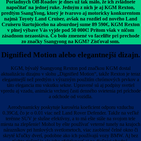
Poriadnych Off-Roadov je dnes už tak málo, že ich zvládnete
napočítať na jednej ruke. Jedným z nich je aj KGM Rexton,
predtým SsangYong, ktorý je tvarovo aj motoricky konkurentom
najmä Toyoty Land Cruiser, avšak na rozdiel od nového Land
Cruiseru štartujúceho na absurdnej sume 89 590€, KGM Rexton
v plnej výbave Vás vyjde pod 50 000€! Pritom však v ničom
zásadnom nezaostáva. Čo bolo zmenené vo facelifte pri prechode
zo značky Ssangyong na KGM? Zisťoval som.
Dignified Motion alebo elegantnejší dizajn.
KGM, bývalý Ssangyong Rexton pod značkou KGM dostal
aktualizáciu dizajnu v slohu „Dignified Motion“, takže Rexton je teraz
elegantnejší než predtým s výrazným použitím chrómových prvkov a
táto elegancia mu vskutku sekne. Upravené sú aj podpisy svetiel
vpredu aj vzadu, animácia vrchnej časti denného svietenia pri príchode
a odchode od vozidla.
Aerodynamicky poskytuje karoséria koeficient odporu vzduchu
0.39Cd, čo je o 0.01 viac než Land Rover Defender. Takže na veľké
terénne SUV je slušne efektívny, a to má ešte stále na svojom tele
miesta na zlepšenie! Mohol by ešte používať veterné tunely na krajoch
nárazníkov pri hmlových svetlometoch, viac zaoblené čelné okno či
skryté kľučky dverí, podobne ako ich používajú vozy BMW. Aj bez