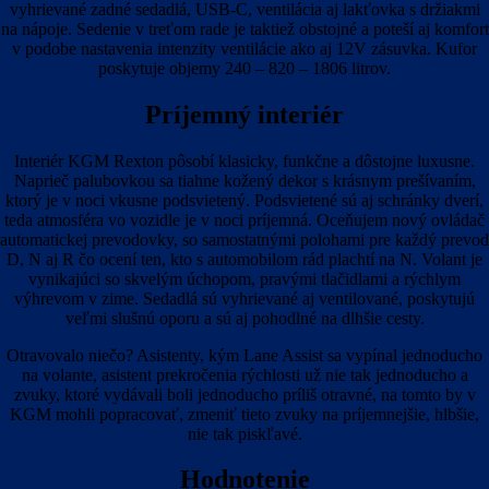
vyhrievané zadné sedadlá, USB-C, ventilácia aj lakťovka s držiakmi
na nápoje. Sedenie v treťom rade je taktiež obstojné a poteší aj komfort
v podobe nastavenia intenzity ventilácie ako aj 12V zásuvka. Kufor
poskytuje objemy 240 – 820 – 1806 litrov.
Príjemný interiér
Interiér KGM Rexton pôsobí klasicky, funkčne a dôstojne luxusne.
Naprieč palubovkou sa tiahne kožený dekor s krásnym prešívaním,
ktorý je v noci vkusne podsvietený. Podsvietené sú aj schránky dverí,
teda atmosféra vo vozidle je v noci príjemná. Oceňujem nový ovládač
automatickej prevodovky, so samostatnými polohami pre každý prevod
D, N aj R čo ocení ten, kto s automobilom rád plachtí na N. Volant je
vynikajúci so skvelým úchopom, pravými tlačidlami a rýchlym
výhrevom v zime. Sedadlá sú vyhrievané aj ventilované, poskytujú
veľmi slušnú oporu a sú aj pohodlné na dlhšie cesty.
Otravovalo niečo? Asistenty, kým Lane Assist sa vypínal jednoducho
na volante, asistent prekročenia rýchlosti už nie tak jednoducho a
zvuky, ktoré vydávali boli jednoducho príliš otravné, na tomto by v
KGM mohli popracovať, zmeniť tieto zvuky na príjemnejšie, hlbšie,
nie tak piskľavé.
Hodnotenie