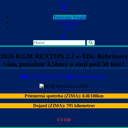
Skip
to
content
Testované Vozidlá
Prvé Jazdy
O nás
2026 KGM REXTON 2.2 e-XDi: Rebrinový
rám, potiahne 3.5tony a stojí pod 50 tisíc!
09/03/2026
09/03/2026
Benjamin Mazanka
Priemerná spotreba (ZIMA): 8.8l/100km
Dojazd (ZIMA): 795 kilometrov
ÚVOD