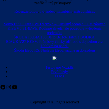
zahŕňajú iný prístrojový…
Recenzie
follow
,
I d
,
index
,
mitsubishi
,
mitsubishiasx
Volvo ES90 Ultra RWD 92kWh – Luxusný sedan a SUV zároveň
Kia EV5 81.4kWh: Rodinne skvelá, ale potrebuje vylepšenia
podvozku
ŠKODA FABIA 130: Je to B-Hot-Hatch a BODKA.
iCAUR V27 REEV: Prémiový čínsky off-road s dojazdom cez
1000km na nádrž!
Škoda Elroq RS: Najlepší Elroq, jazdne aj dojazdom
Testované Vozidlá
Prvé Jazdy
O nás
Facebook
Instagram
YouTube
Copyright © All rights reserved