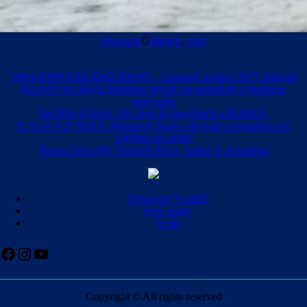
Recenzie
64kWh
,
mg4
Volvo ES90 Ultra RWD 92kWh – Luxusný sedan a SUV zároveň
Kia EV5 81.4kWh: Rodinne skvelá, ale potrebuje vylepšenia
podvozku
ŠKODA FABIA 130: Je to B-Hot-Hatch a BODKA.
iCAUR V27 REEV: Prémiový čínsky off-road s dojazdom cez
1000km na nádrž!
Škoda Elroq RS: Najlepší Elroq, jazdne aj dojazdom
Testované Vozidlá
Prvé Jazdy
O nás
Facebook
Instagram
YouTube
Copyright © All rights reserved