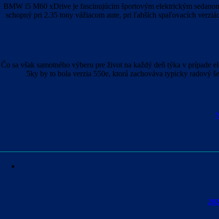
BMW i5 M60 xDrive je fascinujúcim športovým elektrickým sedanom, ak
schopný pri 2.35 tony vážiacom aute, pri ľahších spaľovacích verziá
Čo sa však samotného výberu pre život na každý deň týka v prípade el
5ky by to bola verzia 550e, ktorá zachováva typicky radový še
Navigácia
N
v
článku
202