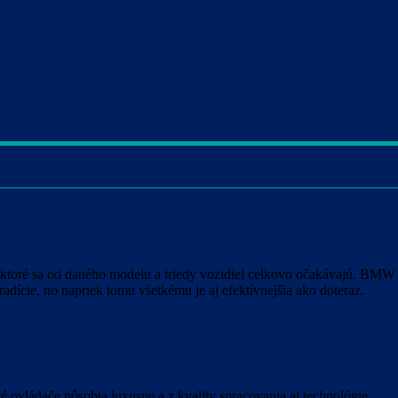
 ktoré sa od daného modelu a triedy vozidiel celkovo očakávajú. BMW
dície, no napriek tomu všetkému je aj efektívnejšia ako doteraz.
é ovládače pôsobia luxusne a z kvality spracovania aj technológie