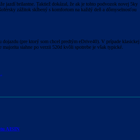
 jazdí brilantne. Taktiež dokázal, že ak je tohto podvozok novej 5ky
ný šoférsky zážitok skĺbený s komfortom na každý deň a dômyselnosťou
u dojazdu (pre ktorý som chcel predtým eDrive40). V prípade klasickej
majorita siahne po verzii 520d kvôli spotrebe je však typické.
1.
atu AISIN