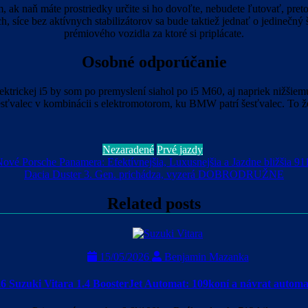
 naň máte prostriedky určite si ho dovoľte, nebudete ľutovať, pretože
ch, síce bez aktívnych stabilizátorov sa bude taktiež jednať o jedineč
prémiového vozidla za ktoré si priplácate.
Osobné odporúčanie
ektrickej i5 by som po premyslení siahol po i5 M60, aj napriek nižšiem
sťvalec v kombinácii s elektromotorom, ku BMW patrí šesťvalec. To že 
Nezaradené
Prvé jazdy
ové Porsche Panamera: Efektívnejšia, Luxusnejšia a Jazdne bližšia 91
Dacia Duster 3. Gen. prichádza, vyzerá DOBRODRUŽNE
Related posts
15/05/2026
Benjamin Mazanka
6 Suzuki Vitara 1.4 BoosterJet Automat: 109koní a návrat autom