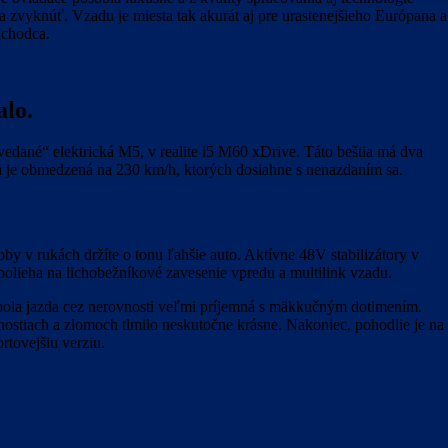
reba zvyknúť. Vzadu je miesta tak akurát aj pre urastenejšieho Európana a
dchodca.
alo.
dané“ elektrická M5, v realite i5 M60 xDrive. Táto beštia má dva
a je obmedzená na 230 km/h, ktorých dosiahne s nenazdaním sa.
y v rukách držíte o tonu ľahšie auto. Aktívne 48V stabilizátory v
spolieha na lichobežníkové zavesenie vpredu a multilink vzadu.
t bola jazda cez nerovnosti veľmi príjemná s mäkkučným dotlmením.
ostiach a zlomoch tlmilo neskutočne krásne. Nakoniec, pohodlie je na
rtovejšiu verziu.