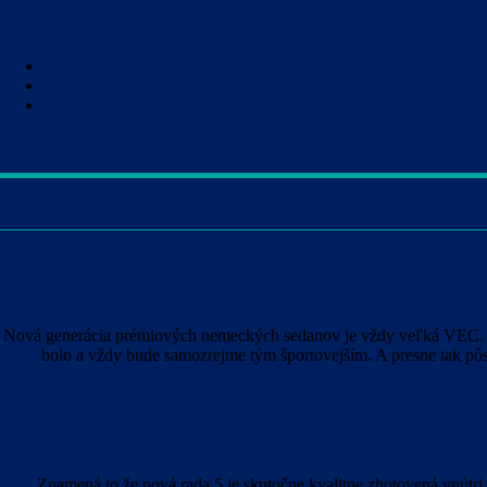
Nová generácia prémiových nemeckých sedanov je vždy veľká VEC. Od 
bolo a vždy bude samozrejme tým športovejším. A presne tak pôso
Znamená to že nová rada 5 je skutočne kvalitne zhotovená vnútri,