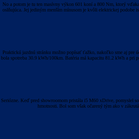
No a potom je tu ten masívny výkon 601 koní a 800 Nm, ktorý vďaka 
oslňujúca. Jej jediným menším mínusom je kvôli elektrickej podobe 
Praktickú jazdnú stránku možno popísať ťažko, nakoľko sme aj pre úč
bola spotreba 30.9 kWh/100km. Batéria má kapacitu 81.2 kWh a pri pr
Seriózne. Keď pred showroomom pristála i5 M60 xDrive, pomyslel som 
hmotnosti. Bol som však očarený tým ako v zákrutác