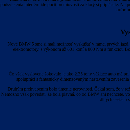
podsvietenia interiéru ide pocit prémiovosti za ktorý si priplácate. Na 
kufor m
Vys
Nové BMW 5 sme si mali možnosť vyskúšať v rámci prvých jázd, a 
elektromotory, s výkonom až 601 koní a 800 Nm a funkciou Boo
Čo však vyslovene šokovalo je ako 2.35 tony vážiace auto má pri 
spolupráci s fantasticky dimenzovaným nastavením zavesenia sú
Druhým prekvapením bolo tlmenie nerovností. Čakal som, že v reži
Nemožno však povedať, že bola plavná, čo od BMW ani nechcete, vozid
dlhých cestách s