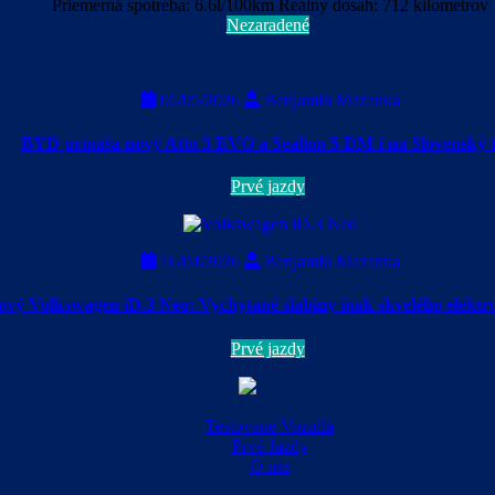
Priemerná spotreba: 6.6l/100km Reálny dosah: 712 kilometrov
Nezaradené
05/05/2026
Benjamin Mazanka
BYD prináša nový Atto 3 EVO a Sealion 5 DM-i na Slovenský t
Prvé jazdy
16/04/2026
Benjamin Mazanka
ový Volkswagen iD.3 Neo: Vychytané slabiny inak skvelého elektr
Prvé jazdy
Testované Vozidlá
Prvé Jazdy
O nás