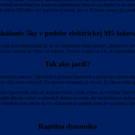
prechod od tlačidiel ku kontrole základných funkcií cez displej si ale t
á objem 520 litrov pri spaľovacej verzii, áno o 10 litrov menej ako pre
kúšanie 5ky v podobe elektrickej M5 šokov
tak som neočakával, že to, čo dostaneme bude priamo „duchovne pove
st na volante po dobu 10 sekúnd. Stovku zvláda za 3.8, no maximálk
Tak ako jazdí?
zmenách smeru v zákrutách a prenose hmotnosti a pocite na volante akob
 však tohto schopné. Po stránke zavesenia je skvelé, že 5ka sa stále 
me Sport bude auto až skalnato tvrdé, avšak vôbec, aj v režime Spor
lo dávalo vedieť o zmenách sklonu na ceste, ale na priečnych nerovn
 vozidlom tejto triedy to, čo očakávate aj napriek tomu že sa jedná o špo
Rapídna dynamika