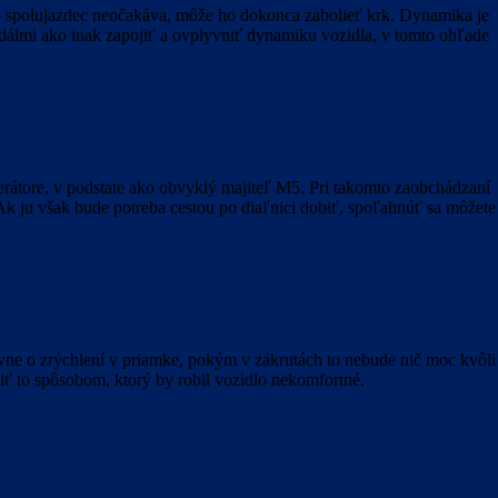
to spolujazdec neočakáva, môže ho dokonca zabolieť krk. Dynamika je
dálmi ako inak zapojiť a ovplyvniť dynamiku vozidla, v tomto ohľade
erátore, v podstate ako obvyklý majiteľ M5. Pri takomto zaobchádzaní
k ju však bude potreba cestou po diaľnici dobiť, spoľahnúť sa môžete
vne o zrýchlení v priamke, pokým v zákrutách to nebude nič moc kvôli
iť to spôsobom, ktorý by robil vozidlo nekomfortné.