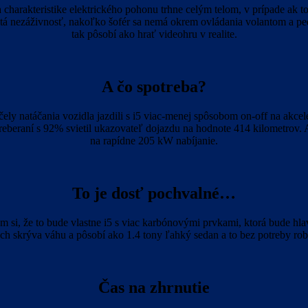
charakteristike elektrického pohonu trhne celým telom, v prípade ak 
istá nezáživnosť, nakoľko šofér sa nemá okrem ovládania volantom a pe
tak pôsobí ako hrať videohru v realite.
A čo spotreba?
ely natáčania vozidla jazdili s i5 viac-menej spôsobom on-off na akcel
eberaní s 92% svietil ukazovateľ dojazdu na hodnote 414 kilometrov. A
na rapídne 205 kW nabíjanie.
To je dosť pochvalné…
si, že to bude vlastne i5 s viac karbónovými prvkami, ktorá bude hla
h skrýva váhu a pôsobí ako 1.4 tony ľahký sedan a to bez potreby rob
Čas na zhrnutie