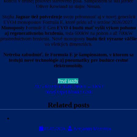
končili v druhej polovici štartového pola. Šampiónom sa stal jazdec
Oliver Rowland zo stajne Nissan.
Stajňa
Jaguar tiež potvrdzuje
svoju prítomnosť aj v novej generácii
EVO4 monopostov Formula E, ktoré prídu už v sezóne 2026/2027.
Monoposty
Formule E Gen
EVO 4 budú mať vyšší výkon pohonu
aj regeneratívneho brzdenia
, teda 600kW na pohon a až 700kW
prostredníctvom brzdenia. Nové monoposty
budú tiež výrazne väčšie
vo všetkých dimenziách.
Netreba zabudnúť, že Formula E je šampionátom, v ktorom sa
testujú nové technológie aj pneumatiky pre budúce cestné
elektromobily.
Prvé jazdy
Navigácia
2025 Mazda CX-80 PHEV – TEST
Nový Opel Mokka GSE
v
článku
Related posts
05/05/2026
Benjamin Mazanka