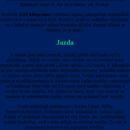
PremiumContact 6. Ale sú to balóny tak, či onak.
Brzdenie
1221 kilogramov
ťažkého Loganu zabezpečuje kombinácia
kotúčových a bubnových bŕzd. Brzdový pedál je mäkkého charakteru,
no s dobrým citom pre odhad brzdného účinku. Brzdný účinok je
lineárny, čo je dobre.
Jazda
V zásade platí staré overené, vysoký profil robil jazdu veľmi
pohodlnou. Nikde vo vozidle, ani v knižke nie sú uvedené tlaky
pneumatík, a preto som zvolil 2.4 bar vpredu a 2.2 vzadu. V zákrutách
sa zase ukazuje nevýhoda tohto obyčajného rozmeru, pomalšie reakcie
na zmeny smeru alebo nižšia spätná väzba. Vďaka karosárskej verzii
sedan je tu nižšia tendencia k odskakovaniu zadku vozidla v porovnaní
so Sanderom. Stále však ide z Loganu pocit malého zábavného a
vcelku živého autíčka. Ale zliatinové disky, ktoré som testoval na
Sandere sú jednoznačne lepšou cestou pre ovládateľnosť vozidla.
Vnútri pokračujú podobnosti s novým Cliom. Páčky
smeroviek/stieračov, ovládanie okien, klimatizácie, radiaca páka.
Potom už nasledujú charakteristické črty Dacie, ako multimediálny
systém MediaNav, vedľa neho držiak na mobilný telefón. Za ním je
umiestnený konektor na pripojenie telefónu.