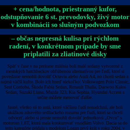
+ cena/hodnota, priestranný kufor,
odstupňovanie 6 st. prevodovky, živý motor
v kombinácii so slušným podvozkom
– občas nepresná kulisa pri rýchlom
radení, v konkrétnom prípade by sme
priplatili za zliatinové disky
Späť v čase v na prelome milénia boli malé sedany vytvorené z
mestských hatchbackov obľúbenou alternatívou pre ľudí, ktorí si
povedzme nemohli dovoliť Octaviu alebo Audi A4, no chceli sedan a
najmä väčší kufor. Bolo ich hneď niekoľko: Volkswagen Polo Classic,
Seat Cordoba, Škoda Fabia Sedan, Renault Thalia, Daewoo Kalos
Sedan, Suzuki Liana, Mazda 323, Kia Sephia, Hyundai Accent a
určite môžete menovať ďalšie.
Jasné, všetko sú to autá, ktoré väčšinu ľudí nenadchnú, ale boli
ukážkou zdravého sedliackeho rozumu pre ľudí, ktorí sa chceli
odviezť, alebo si proste nemohli dovoliť jednotkovú „Ovcu“ s
motorom 1.8T, ktorá mala konkurovať vozidlám Volvo. Dacia sa do
tejto kategórie pridala s modelom Logan prvý krát v roku 2004, v