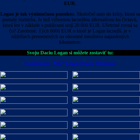
EUR
.
Logan je tak výnimočnou ponuko
u. Skutočné auto do krízy, ktorá sa
pomaly rozbieha. Je tiež výbornou lacnejšou alternatívou ku Octavii,
ktorá len v základe s puklicami stojí 20 000 EUR. Ušetrené rovná sa
čo? Zarobené. Tých 6000 EUR o ktoré je Logan lacnejší, je v
nádržiach premenených na ohromné množstvo najazdených
kilometrov.
Svoju Daciu Logan si môžete zostaviť tu:
Konfigurátor | Nový Logan | Dacia Slovensko