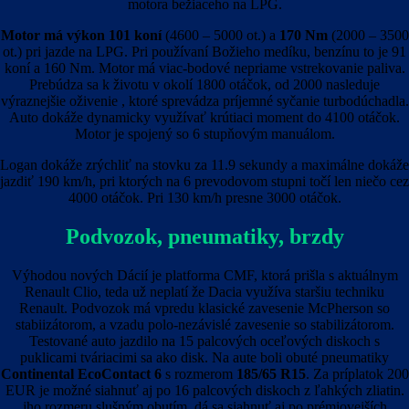
motora bežiaceho na LPG.
Motor má výkon
101 koní
(4600 – 5000 ot.) a
170 Nm
(2000 – 3500
ot.) pri jazde na LPG. Pri používaní Božieho medíku, benzínu to je 91
koní a 160 Nm. Motor má viac-bodové nepriame vstrekovanie paliva.
Prebúdza sa k životu v okolí 1800 otáčok, od 2000 nasleduje
výraznejšie oživenie , ktoré sprevádza príjemné syčanie turbodúchadla.
Auto dokáže dynamicky využívať krútiaci moment do 4100 otáčok.
Motor je spojený so 6 stupňovým manuálom.
Logan dokáže zrýchliť na stovku za 11.9 sekundy a maximálne dokáže
jazdiť 190 km/h, pri ktorých na 6 prevodovom stupni točí len niečo cez
4000 otáčok. Pri 130 km/h presne 3000 otáčok.
Podvozok, pneumatiky, brzdy
Výhodou nových Dácií je platforma CMF, ktorá prišla s aktuálnym
Renault Clio, teda už neplatí že Dacia využíva staršiu techniku
Renault. Podvozok má vpredu klasické zavesenie McPherson so
stabiizátorom, a vzadu polo-nezávislé zavesenie so stabilizátorom.
Testované auto jazdilo na 15 palcových oceľových diskoch s
puklicami tváriacimi sa ako disk. Na aute boli obuté pneumatiky
Continental EcoContact 6
s rozmerom
185/65 R15
. Za príplatok 200
EUR je možné siahnuť aj po 16 palcových diskoch z ľahkých zliatin.
jho rozmeru slušným obutím, dá sa siahnuť aj po prémiovejších