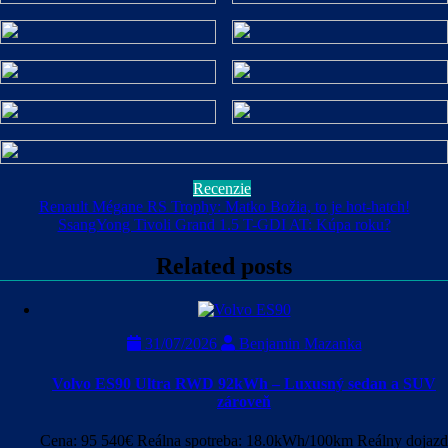
Recenzie
Navigácia
Renault Mégane RS Trophy: Matko Božia, to je hot-hatch!
SsangYong Tivoli Grand 1.5 T-GDI AT: Kúpa roku?
v
článku
Related posts
31/07/2026
Benjamin Mazanka
Volvo ES90 Ultra RWD 92kWh – Luxusný sedan a SUV
zároveň
Cena: 95 540€ Reálna spotreba: 18.0kWh/100km Reálny dojazd