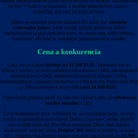
napriek sedanovému otváraniu kufra použiteľnú veľkosť nakladacieho
otvoru. V kufri je aj organizér, v podobe jednoduchej plastovej
skladačky, aby veci po kufri nelietali.
Malou nevýhodou pohonu benzín/LPG môže byť
absencia
rezervného kolesa
, ktoré muselo ustúpiť prídavnej nádrži
nachádzajúcej sa pod podlahou kufra, no vnútri auta, takže nebude
korodovať, ako keď je dodatočne primontovaná k vozidlu.
Cena a konkurencia
Cena Dacie Logan
štartuje na 11 550 EUR
. Testovaný kus vo
výbave Comfort, so sivou metalízou Moonstone (+440), automatickou
klimatizáciou (+200), elektrickými zadnými oknami (+100),
multimediálnym systémom MediaNav (+190) paketmi Parkovanie Plus
(+330) a paketom Extra (+300) stojí
14 440 EUR
.
Výbavovým prvkom, ktorý by som ešte vybral k autu sú
vyhrievané
predné sedadlá
(+150).
Čo sa konkurencie týka, veľkostná by sa samozrejme našla. Je však
trochu nespravodlivé porovnávať Daciu s Toyotou Corolla, pretože
obe vozidlá majú inú filozofiu a zameranie. Dacii však dokáže
konkurovať auto pre krízu,
Peugeot 301
, ktorý sa predáva od roku
2012. Peugeot však štartuje takmer tam, kde Dacia končí, na
13 590