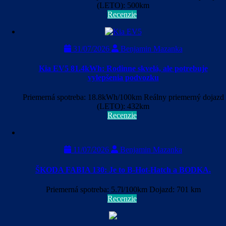
(LETO): 500km
Recenzie
31/07/2026
Benjamin Mazanka
Kia EV5 81.4kWh: Rodinne skvelá, ale potrebuje
vylepšenia podvozku
Priemerná spotreba: 18.8kWh/100km Reálny priemerný dojazd
(LETO): 432km
Recenzie
11/07/2026
Benjamin Mazanka
ŠKODA FABIA 130: Je to B-Hot-Hatch a BODKA.
Priemerná spotreba: 5.7l/100km Dojazd: 701 km
Recenzie