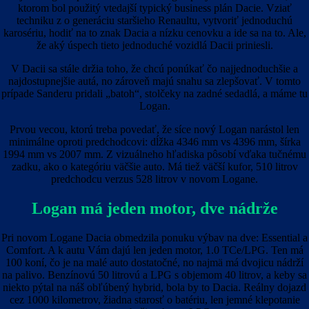
ktorom bol použitý vtedajší typický business plán Dacie. Vziať
techniku z o generáciu staršieho Renaultu, vytvoriť jednoduchú
karosériu, hodiť na to znak Dacia a nízku cenovku a ide sa na to. Ale,
že aký úspech tieto jednoduché vozidlá Dacii priniesli.
V Dacii sa stále držia toho, že chcú ponúkať čo najjednoduchšie a
najdostupnejšie autá, no zároveň majú snahu sa zlepšovať. V tomto
prípade Sanderu pridali „batoh“, stolčeky na zadné sedadlá, a máme tu
Logan.
Prvou vecou, ktorú treba povedať, že síce nový Logan narástol len
minimálne oproti predchodcovi: dĺžka 4346 mm vs 4396 mm, šírka
1994 mm vs 2007 mm. Z vizuálneho hľadiska pôsobí vďaka tučnému
zadku, ako o kategóriu väčšie auto. Má tiež väčší kufor, 510 litrov
predchodcu verzus 528 litrov v novom Logane.
Logan má jeden motor, dve nádrže
Pri novom Logane Dacia obmedzila ponuku výbav na dve: Essential a
Comfort. A k autu Vám dajú len jeden motor, 1.0 TCe/LPG. Ten má
100 koní, čo je na malé auto dostatočné, no najmä má dvojicu nádrží
na palivo. Benzínovú 50 litrovú a LPG s objemom 40 litrov, a keby sa
niekto pýtal na náš obľúbený hybrid, bola by to Dacia. Reálny dojazd
cez 1000 kilometrov, žiadna starosť o batériu, len jemné klepotanie