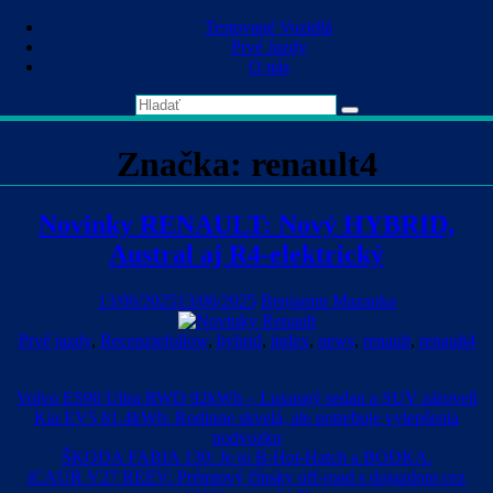
Skip
Testované Vozidlá
to
Prvé Jazdy
content
O nás
Značka:
renault4
Novinky RENAULT: Nový HYBRID,
Austral aj R4-elektrický
13/06/2025
13/06/2025
Benjamin Mazanka
Prvé jazdy
,
Recenzie
follow
,
hybrid
,
index
,
news
,
renault
,
renault4
Volvo ES90 Ultra RWD 92kWh – Luxusný sedan a SUV zároveň
Kia EV5 81.4kWh: Rodinne skvelá, ale potrebuje vylepšenia
podvozku
ŠKODA FABIA 130: Je to B-Hot-Hatch a BODKA.
iCAUR V27 REEV: Prémiový čínsky off-road s dojazdom cez