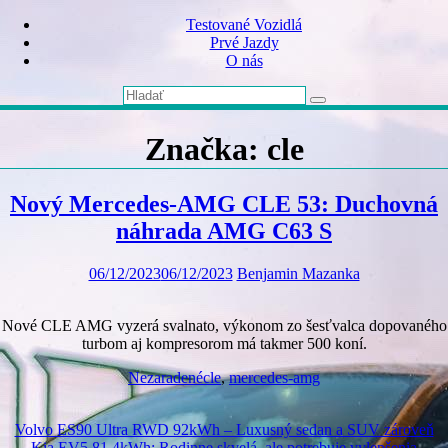
Skip
Testované Vozidlá
to
Prvé Jazdy
content
O nás
Značka:
cle
Nový Mercedes-AMG CLE 53: Duchovná
náhrada AMG C63 S
06/12/2023
06/12/2023
Benjamin Mazanka
Nové CLE AMG vyzerá svalnato, výkonom zo šesťvalca dopovaného
turbom aj kompresorom má takmer 500 koní.
Nezaradené
cle
,
mercedes-amg
Volvo ES90 Ultra RWD 92kWh – Luxusný sedan a SUV zároveň
Kia EV5 81.4kWh: Rodinne skvelá, ale potrebuje vylepšenia