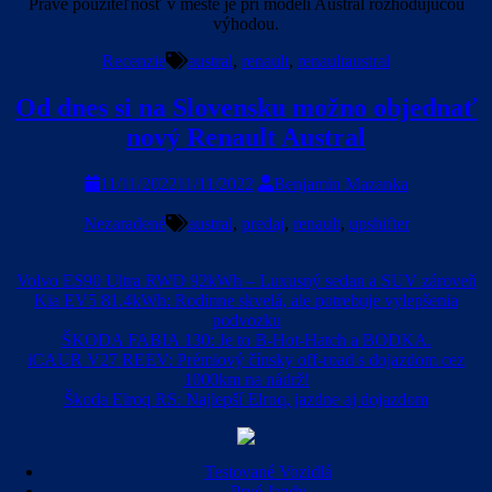
Práve použiteľnosť v meste je pri modeli Austral rozhodujúcou
výhodou.
Recenzie
austral
,
renault
,
renaultaustral
Od dnes si na Slovensku možno objednať
nový Renault Austral
11/11/2022
11/11/2022
Benjamin Mazanka
Nezaradené
austral
,
predaj
,
renault
,
upshifter
Volvo ES90 Ultra RWD 92kWh – Luxusný sedan a SUV zároveň
Kia EV5 81.4kWh: Rodinne skvelá, ale potrebuje vylepšenia
podvozku
ŠKODA FABIA 130: Je to B-Hot-Hatch a BODKA.
iCAUR V27 REEV: Prémiový čínsky off-road s dojazdom cez
1000km na nádrž!
Škoda Elroq RS: Najlepší Elroq, jazdne aj dojazdom
Testované Vozidlá
Prvé Jazdy