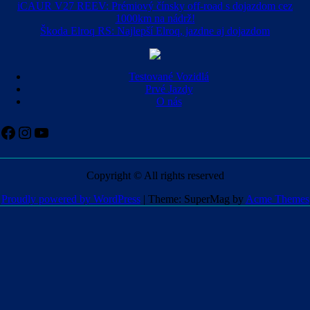
iCAUR V27 REEV: Prémiový čínsky off-road s dojazdom cez
1000km na nádrž!
Škoda Elroq RS: Najlepší Elroq, jazdne aj dojazdom
Testované Vozidlá
Prvé Jazdy
O nás
Facebook
Instagram
YouTube
Copyright © All rights reserved
Proudly powered by WordPress
|
Theme: SuperMag by
Acme Themes