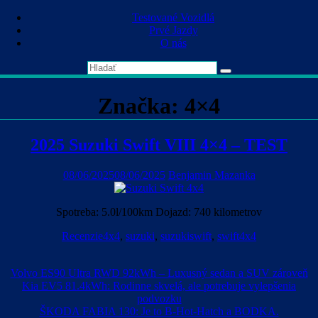
Skip
Testované Vozidlá
to
Prvé Jazdy
content
O nás
Značka:
4×4
2025 Suzuki Swift VIII 4×4 – TEST
08/06/2025
08/06/2025
Benjamin Mazanka
Spotreba: 5.0l/100km Dojazd: 740 kilometrov
Recenzie
4x4
,
suzuki
,
suzukiswift
,
swift4x4
Volvo ES90 Ultra RWD 92kWh – Luxusný sedan a SUV zároveň
Kia EV5 81.4kWh: Rodinne skvelá, ale potrebuje vylepšenia
podvozku
ŠKODA FABIA 130: Je to B-Hot-Hatch a BODKA.