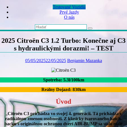
Skip
Testované Vozidlá
to
Prvé Jazdy
content
O nás
2025 Citroën C3 1.2 Turbo: Konečne aj C3
s hydraulickými dorazmi! – TEST
05/05/2025
22/05/2025
Benjamin Mazanka
Spotreba: 5.3l/100km
Reálny Dojazd: 830km
Úvod
„
Citro
ë
n C3 prichádza vo svojej 4. generácii. Tá prichádza s
radikálnou zmenou osobnosti. Z klasicky tvarovaného hatch-
backu s originálnou ochranou dverí AIR-BUMP sa stalo malé