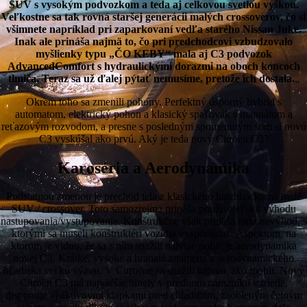
SUV s vysokým podvozkom a teda aj celkovou svetlou výškou.
Veľkostne sa tak rovná staršej generácii malých crossoverov, čo si
všimnete napríklad pri zaparkovaní vedľa starého Nissan Juke.
Inak ale prináša najmä to, čo pri predchodcovi vzbudzovalo
myšlienky typu „ČO KEBY“ mala aj C3 podvozok
AdvancedComfort s hydraulickými dorazmi na oboch koncoch
tlmiča. Teraz sa už ďalej pýtať nemusíme, pretože ich dostala.
„
Okrem toho sa zmenili pohony. Perfektný úsporný hybrid s
automatom, elektrický pohon a klasický spaľovák s manuálom a
reťazovým rozvodom, a presne s posledným spomenutým som si novú
C3 vyskúšal ako prvú. Aký je teda nový Citroën C3?
Karoséria a Aerodynamika
Podstatnou zmenou je prechod tela z klasického hatchbacku na malé
SUV / crossover. Toto samozrejme prináša používateľskú výhodu
nastupovania/vystupovania. Konštrukčne však prináša radu nevýhod, s
ktorými sa museli konštruktéri vozidla vysporiadať. Aspektom, na
ktorom je vidno, že sa s ním snažili najviac pobiť je aerodynamika
novej C3. Krátke, vysoké a hranaté znamená z aerodynamického
hľadiska veľkú výzvu. V Citroëne sa snažili najviac ako mohli. Nový
Citroën C3 má najväčšie tunely v prednom nárazníku v triede,
disponuje aj aktívnymi klapkami pred chladičom, zaobleným čelným