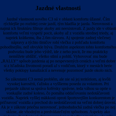
Jazdné vlastnosti
Jazdné vlastnosti nového C3 sú v oblasti komfortu úžasné. Čím
rýchlejšie po rozbitej ceste jazdí, tým hladšia je jazda. Nerovnosti a
najmä ich štruktúru filtruje akoby ani neexistovali. Z jazdy ide v oblasti
komfortu veľmi vyspelý pocit, akoby až z vozidla strednej triedy, aj
napriek krátkemu, iba 2.6m rázvoru. Aj spojenie zadnej vlečenej
nápravy a týchto tlmičov robí vlečku z pohľadu komfortu
pohodlnejšiu, než obvykle býva. Druhým aspektom tohto komfortného
podvozku bude jeho výdrž, ide z neho pocit, že mu prakticky
nemôžete ublížiť, všetko stlmí a pohltí. Vyhovovať mu bude
„RALLY“ spôsob jazdenia aj po nespevnených cestách a veľmi dobre
si z hľadiska životnosti poradí aJ s vodičom, ktorý v mestách berie
všetky poklopy kanalizácií a nevenuje pozornosť jazde okolo nich.
So zákrutami C3 nemá problém, ale nie sú jej teritóriom, aj kvôli
vysokej karosérii, ťažisku a vyššiemu posedu za volantom. Pri
prejazde zákrut sa správa šoférsky správne, teda váhou sa oprie o
vonkajšie zadné koleso, čo pomáha oddaľovaniu nedotáčavosti
vozidla. Napriek vyššej mäkkosti oproti športovejším konkurentom je
priľnavosť vozidla a prechod do nedotáčavosti na veľmi dobrej úrovni.
Ak je v zákrute priečna nerovnosť, jednodudochá zadná vlečka po nej
skĺzne, ale vhodným a predvídateľným spôsobom. Aspekty ako