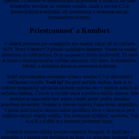
riadenie, či radenie sú dimenzované na pohodlie a izoláciu, ale stále
dostatočne precízne na vedenie vozidla. Jazda s novým C3 je
predovšetkým komfortná, ale neodmietne a nesklame ani pri
dynamickom zvezení.
Priestrannosť a Komfort
V oblasti priestoru pre cestujúcich ako možno čakať už zo vzhľadu
SUV. Nový Citroën C3 pôsobí vzdušným dojmom. Vzadu sa usadia
primerane aj vyšší jedinci, čo je na pomery triedy neobvyklé. Za nimi
je kufor s medzigeneračne vyšším objemom 310 litrov. Je dostatočne
hlboký, s dvojitým dnom aj rezervným kolesom.
Snáď najvirálnejšou novinkou výbavy nového C3 je absentujúci
otáčkomer vozidla.
Vadí to?
Na prvé počutie možno. Inak je to
celkom sympatický návrat ku slobode radenia ako v malých autách na
začiatku milénia. Človek si vycibrí sluch a počúva otáčky motora, tým
druhým to zase môže byť jedno a budú jazdiť podľa aktuálne
potrebnej dynamiky. Ostatne je interiér typicky Francúzsky originálny.
Vpredu pod čelným oknom máme pozdĺžny útvar v ktorom je pred
vodičom ukrytý displej vodiča. Ten zobrazuje rýchlosť, spotrebu, Trip
A aj B a ďalšie dva nemenej podstatné údaje.
Volant je tvarovo blízky novým volantom Peugeot. Je malý ako v
motokáre a s klasickými tlačidlami na ňom, čo nemožno hodnotiť inak