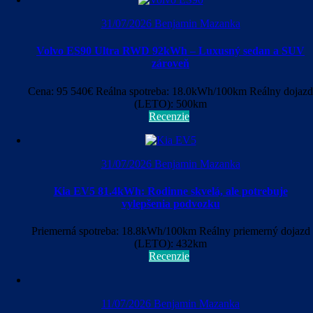
31/07/2026
Benjamin Mazanka
Volvo ES90 Ultra RWD 92kWh – Luxusný sedan a SUV
zároveň
Cena: 95 540€ Reálna spotreba: 18.0kWh/100km Reálny dojazd
(LETO): 500km
Recenzie
31/07/2026
Benjamin Mazanka
Kia EV5 81.4kWh: Rodinne skvelá, ale potrebuje
vylepšenia podvozku
Priemerná spotreba: 18.8kWh/100km Reálny priemerný dojazd
(LETO): 432km
Recenzie
11/07/2026
Benjamin Mazanka