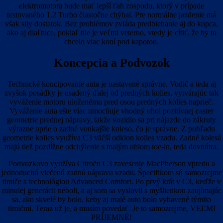
elektromotora bude mať lepší ťah zospodu, ktorý v prípade
testovaného 1.2 Turbo čiastočne chýbal. Pre normálne jazdenie má
však sily dostatok. Bez problémov zvláda predbiehanie aj do kopca,
ako aj diaľnice, pokiaľ nie je veľmi veterno, vtedy je cítiť, že by to
chcelo viac koní pod kapotou.
Koncepcia a Podvozok
Technické koncipovanie auta je nastavené správne. Vodič a teda aj
zvyšok posádky je usadený ďalej od predných kolies, vytvárajúc tak
vyváženie motoru uloženému pred osou predných kolies naprieč.
Vyváženie auta ešte viac umocňuje vhodný uhol pozitívnej caster
geometrie prednej nápravy, takže vozidlo sa pri nájazde do zákruty
výrazne oprie o zadné vonkajšie koleso, čo je správne. Z pohľadu
geometrie kolies využíva C3 väčší odklon kolies vzadu. Zadné kolesá
majú tiež pozdĺžne odchýlenie s malým uhlom toe-in, teda dovnútra.
Podvozkovo využíva Citroën C3 zavesenie MacPherson vpredu a
jednoduchú vlečenú zadnú nápravu vzadu. Špecifikom sú samozrejme
tlmiče s technológiou Advanced Comfort. Po prvý krát v C3, keďže v
minulej generácii neboli, a aj som sa vyslovil s myšlienkou zaujímajúc
sa, ako skvelé by bolo, keby aj malé auto bolo vybavené týmito
tlmičmi. Teraz už je, a musím povedať. Je to samozrejme, VEĽMI
PRÍJEMNÉ!