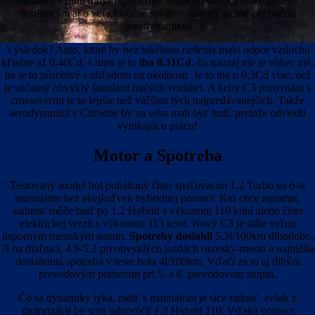
oknom a vzadu dlhým spojlerom vedúcim vzduch smerom dole
doplneným aj o veľké bočné spojlery robiace to isté pre bočnú
aerodynamiku.
Výsledok? Auto, ktoré by bez takéhoto riešenia malo odpor vzduchu
kľudne až 0.40Cd, s nimi je to
iba 0.31Cd
, čo naozaj nie je vôbec zlé,
ba je to pôsobivé s ohľadom na okolnosti. Je to iba o 0.3Cd viac, než
je súčasný obvyklý štandard malých vozidiel. A keby C3 porovnám s
crossovermi je to lepšie než väčšina tých najpredávanejších. Takže
aerodynamici v Citroëne by na seba mali byť hrdí, pretože odviedli
vynikajúcu prácu!
Motor a Spotreba
Testovaný model bol poháňaný čisto spaľovacím 1.2 Turbo so 6-st
manuálom bez akejkoľvek hybridnej pomoci. Kto chce automat,
siahnuť môže buď po 1.2 Hybrid s výkonom 110 koní alebo čisto
elektrickej verzii s výkonom 113 koní. Nový C3 je stále veľmi
úsporným mestským autom.
Spotreby dosiahli
5.3l/100km dlhodobo,
7l na diaľnici, 4.9-5.2 pri obvyklých jazdách okresky-mesto a najnižšia
dosiahnutá spotreba v teste bola 4l/100km. Vďačí za to aj dlhým
prevodovým pomerom pri 5. a 6. prevodovom stupni.
Čo sa dynamiky týka, radiť s manuálom je síce radosť, avšak z
motorizácií by som odporúčil 1.2 Hybrid 110. Vďaka pomoci