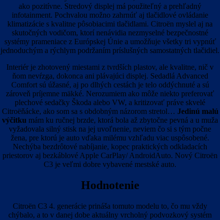
ako pozitívne. Stredový displej má použiteľný a prehľadný
infotainment. Pochvalou možno zahrnúť aj tlačidlové ovládanie
klimatizácie s kvalitne pôsobiacimi tlačidlami. Citroën myslel aj na
skutočných vodičom, ktorí nenávidia nezmyselné bezpečnostné
systémy prameniace z Európskej Únie a umožňuje všetky tri vypnúť
jednoduchým a rýchlym podržaním príslušných samostatných tlačidiel.
Interiér je zhotovený miestami z tvrdších plastov, ale kvalitne, nič v
ňom nevŕzga, dokonca ani plávajúci displej. Sedadlá Advanced
Comfort sú úžasné, aj po dlhých cestách je telo oddýchnuté a sú
zároveň príjemne mäkké. Nerozumiem ako môže niekto preferovať
plechové sedačky Škoda alebo VW, a kritizovať práve skvelé
Citroëňácke, ako som sa s obdobným názorom stretol…
Jedinú malú
výčitku
mám ku ručnej brzde, ktorá bola až zbytočne pevná a u muža
vyžadovala silný stisk na jej uvoľnenie, neviem čo si s tým počne
žena, pre ktorú je auto vďaka milému vzhľadu viac uspôsobené.
Nechýba bezdrôtové nabíjanie, kopec praktických odkladacích
priestorov aj bezkáblové Apple CarPlay/ AndroidAuto. Nový Citroën
C3 je veľmi dobre vybavené mestské auto.
Hodnotenie
Citroën C3 4. generácie prináša tomuto modelu to, čo mu vždy
chýbalo, a to v danej dobe aktuálny vrcholný podvozkový systém