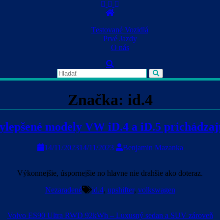
Skip
to
content
Testované Vozidlá
Prvé Jazdy
O nás
Značka:
id.4
ylepšené modely VW iD.4 a iD.5 prichádzaj
14/11/2023
14/11/2023
Benjamin Mazanka
Výkonnejšie, úspornejšie no hlavne nie drahšie ako doteraz.
Nezaradené
id.4
,
upshifter
,
volkswagen
Volvo ES90 Ultra RWD 92kWh – Luxusný sedan a SUV zároveň