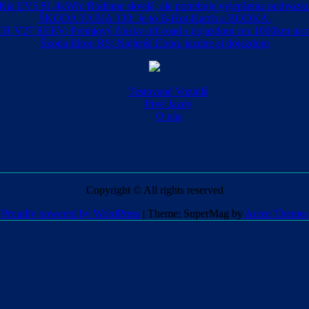
Kia EV5 81.4kWh: Rodinne skvelá, ale potrebuje vylepšenia podvozk
ŠKODA FABIA 130: Je to B-Hot-Hatch a BODKA.
R V27 REEV: Prémiový čínsky off-road s dojazdom cez 1000km na n
Škoda Elroq RS: Najlepší Elroq, jazdne aj dojazdom
Testované Vozidlá
Prvé Jazdy
O nás
Copyright © All rights reserved
Proudly powered by WordPress
|
Theme: SuperMag by
Acme Themes