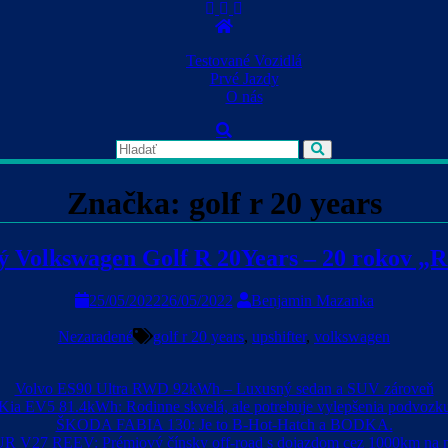
Skip
to
content
Testované Vozidlá
Prvé Jazdy
O nás
Značka:
golf r 20 years
ý Volkswagen Golf R 20Years – 20 rokov „R
25/05/2022
26/05/2022
Benjamin Mazanka
Nezaradené
golf r 20 years
,
upshifter
,
volkswagen
Volvo ES90 Ultra RWD 92kWh – Luxusný sedan a SUV zároveň
Kia EV5 81.4kWh: Rodinne skvelá, ale potrebuje vylepšenia podvozk
ŠKODA FABIA 130: Je to B-Hot-Hatch a BODKA.
R V27 REEV: Prémiový čínsky off-road s dojazdom cez 1000km na n