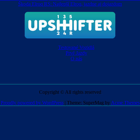
Škoda Elroq RS: Najlepší Elroq, jazdne aj dojazdom
Testované Vozidlá
Prvé Jazdy
O nás
Copyright © All rights reserved
Proudly powered by WordPress
|
Theme: SuperMag by
Acme Themes