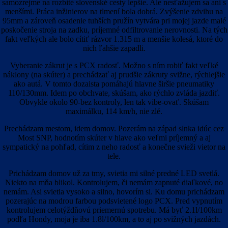
samozrejme na rozbité slovenské cesty lepšie. Ale nesťažujem sa ani s
menšími. Práca inžinierov na tlmení bola dobrá. Zvýšenie zdvihu na
95mm a zároveň osadenie tuhších pružín vytvára pri mojej jazde malé
poskočenie stroja na zadku, príjemné odfiltrovanie nerovnosti. Na tých
fakt veľkých ale bolo cítiť rázvor 1.315 m a menšie kolesá, ktoré do
nich ľahšie zapadli.
Vyberanie zákrut je s PCX radosť. Možno s ním robiť fakt veľké
náklony (na skúter) a prechádzať aj prudšie zákruty svižne, rýchlejšie
ako autá. V tomto dozaista pomáhajú hlavne širšie pneumatiky
110/130mm. Idem po obchvate, skúšam, ako rýchlo zvláda jazdiť.
Obvykle okolo 90-bez kontroly, len tak vibe-ovať. Skúšam
maximálku, 114 km/h, nie zlé.
Prechádzam mestom, idem domov. Pozerám na západ slnka idúc cez
Most SNP, hodnotím skúter v hlave ako veľmi príjemný a aj
sympatický na pohľad, cítim z neho radosť a konečne svieži vietor na
tele.
Prichádzam domov už za tmy, svietia mi silné predné LED svetlá.
Niekto na mňa blikol. Kontrolujem, či nemám zapnuté diaľkové, no
nemám. Asi svietia vysoko a silno, hovorím si. Ku domu prichádzam
pozerajúc na modrou farbou podsvietené logo PCX. Pred vypnutím
kontrolujem celotýždňovú priemernú spotrebu. Má byť 2.1l/100km
podľa Hondy, moja je iba 1.8l/100km, a to aj po svižných jazdách.