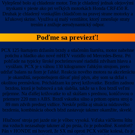
Vylepšené bolo aj chladenie motor. Ten je chladený jednak olejovými
tryskami v pieste ako pri veľkých motorkách Honda CRF450 R.
Druhak je chladený vonkajším chladičom na pravej strane motorky a
kľukovej skrine. Využíva aj malý ventilátor, ktorý zmenšuje straty
trením a znižuje aerodynamický odpor.
Poďme sa previezť!
PCX 125 štartujem držaním brzdy a stlačením štartéra, motor nabehne
potichu a hladko ako nové mHEV vozidlo od Mercedes-Benz. Pri
pohľade na typicky široké pochrómované riadidlá zdvíham hlavu a
vyrážam. PCX je s váhou 130 kilogramov ľahkým strojom, preto
udržať balans na ňom je ľahké. Reakcia nového motora na akceleráciu
je okamžitá, nepotrebujem dávať plný plyn, aby som sa držal s
okolitou premávkou. Prichádzam ku prvej križovatke. Brzdím zadnou
brzdou, ktorá je bubnová a tak slabšia, takže sa s ňou brzdí veľmi
príjemne. Na ďalšej križovatke to už skúšam s prednou, kotúčovou o
priemere 220 mm s ABS. Brzdí vskutku silno a pritom opiera stroj o
89 mm zdvih prednej vidlice. Neskôr prišla aj situácia núdzového
brzdenia, kombinácia oboch bŕzd zastavuje takmer okamžite, skvelé.
Hlučnosť stroja pri jazde nie je vôbec vysoká. Vďaka väčšiemu štítu
ma vzduch nezasahuje takmer až po prsia, čo je pohodlné. Komfort?
Pán v HONDE mi hovoril, že SX má oproti PCX väčšie kolesá, čo je