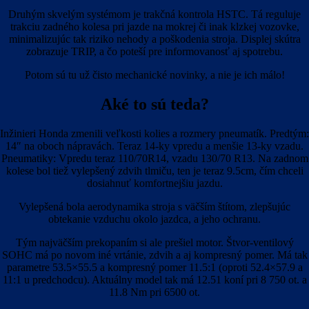
Druhým skvelým systémom je trakčná kontrola HSTC. Tá reguluje
trakciu zadného kolesa pri jazde na mokrej či inak klzkej vozovke,
minimalizujúc tak riziko nehody a poškodenia stroja. Displej skútra
zobrazuje TRIP, a čo poteší pre informovanosť aj spotrebu.
Potom sú tu už čisto mechanické novinky, a nie je ich málo!
Aké to sú teda?
Inžinieri Honda zmenili veľkosti kolies a rozmery pneumatík. Predtým:
14″ na oboch nápravách. Teraz 14-ky vpredu a menšie 13-ky vzadu.
Pneumatiky: Vpredu teraz 110/70R14, vzadu 130/70 R13. Na zadnom
kolese bol tiež vylepšený zdvih tlmiču, ten je teraz 9.5cm, čím chceli
dosiahnuť komfortnejšiu jazdu.
Vylepšená bola aerodynamika stroja s väčším štítom, zlepšujúc
obtekanie vzduchu okolo jazdca, a jeho ochranu.
Tým najväčším prekopaním si ale prešiel motor. Štvor-ventilový
SOHC má po novom iné vrtánie, zdvih a aj kompresný pomer. Má tak
parametre 53.5×55.5 a kompresný pomer 11.5:1 (oproti 52.4×57.9 a
11:1 u predchodcu). Aktuálny model tak má 12.51 koní pri 8 750 ot. a
11.8 Nm pri 6500 ot.