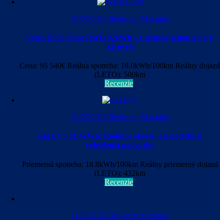
31/07/2026
Benjamin Mazanka
Volvo ES90 Ultra RWD 92kWh – Luxusný sedan a SUV
zároveň
Cena: 95 540€ Reálna spotreba: 18.0kWh/100km Reálny dojazd
(LETO): 500km
Recenzie
31/07/2026
Benjamin Mazanka
Kia EV5 81.4kWh: Rodinne skvelá, ale potrebuje
vylepšenia podvozku
Priemerná spotreba: 18.8kWh/100km Reálny priemerný dojazd
(LETO): 432km
Recenzie
11/07/2026
Benjamin Mazanka