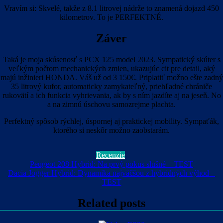
Vravím si: Skvelé, takže z 8.1 litrovej nádrže to znamená dojazd 450
kilometrov. To je PERFEKTNÉ.
Záver
Taká je moja skúsenosť s PCX 125 model 2023. Sympatický skúter s
veľkým počtom mechanických zmien, ukazujúc cit pre detail, aký
majú inžinieri HONDA. Váš už od 3 150€. Priplatiť možno ešte zadný
35 litrový kufor, automaticky zamykateľný, priehľadné chrániče
rukovätí a ich funkcia vyhrievania, ak by s ním jazdíte aj na jeseň. No
a na zimnú úschovu samozrejme plachta.
Perfektný spôsob rýchlej, úspornej aj praktickej mobility. Sympaťák,
ktorého si neskôr možno zaobstarám.
Recenzie
Navigácia
Peugeot 208 Hybrid: Na prvý pokus slušné – TEST
Dacia Jogger Hybrid: Dynamika najväčšou z hybridných výhod –
v
TEST
článku
Related posts