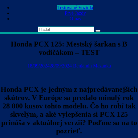
Skip
Testované Vozidlá
to
Prvé Jazdy
content
O nás
Honda PCX 125: Mestský šarkan s B
vodičákom – TEST
18/09/2024
28/09/2024
Benjamin Mazanka
Honda PCX je jedným z najpredávanejších
skútrov. V Európe sa predalo minulý rok
28 000 kusov tohto modelu. Čo ho robí tak
skvelým, a aké vylepšenia si PCX 125
prináša v aktuálnej verzii? Poďme sa na to
pozrieť.