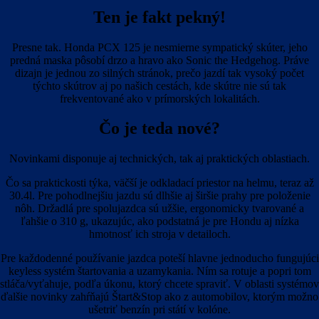
Ten je fakt pekný!
Presne tak. Honda PCX 125 je nesmierne sympatický skúter, jeho
predná maska pôsobí drzo a hravo ako Sonic the Hedgehog. Práve
dizajn je jednou zo silných stránok, prečo jazdí tak vysoký počet
týchto skútrov aj po našich cestách, kde skútre nie sú tak
frekventované ako v prímorských lokalitách.
Čo je teda nové?
Novinkami disponuje aj technických, tak aj praktických oblastiach.
Čo sa praktickosti týka, väčší je odkladací priestor na helmu, teraz až
30.4l. Pre pohodlnejšiu jazdu sú dlhšie aj širšie prahy pre položenie
nôh. Držadlá pre spolujazdca sú užšie, ergonomicky tvarované a
ľahšie o 310 g, ukazujúc, ako podstatná je pre Hondu aj nízka
hmotnosť ich stroja v detailoch.
Pre každodenné používanie jazdca poteší hlavne jednoducho fungujúci
keyless systém štartovania a uzamykania. Ním sa rotuje a popri tom
stláča/vyťahuje, podľa úkonu, ktorý chcete spraviť. V oblasti systémov
ďalšie novinky zahŕňajú Štart&Stop ako z automobilov, ktorým možno
ušetriť benzín pri státí v kolóne.