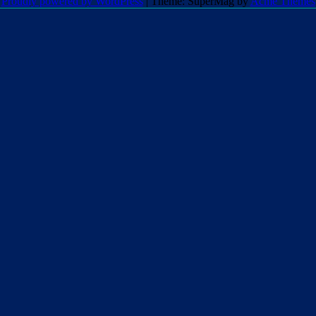
Proudly powered by WordPress
|
Theme: SuperMag by
Acme Themes