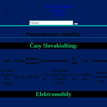
Skip
Testované Vozidlá
to
Prvé Jazdy
content
O nás
Porovnávacie tabuľky
Časy SlovakiaRing:
Krútiaci
0-
Auto
Výkon
Váha
Pneumatiky
Čas
Podmien
moment
100
Renault
Continental
Mokro
Megane
1510
SportContact
5.25
2:53.835
300 hp
420 Nm
miestam
RS
kg
6 245/35
sek
min.
blato
Trophy
R19
Elektromobily