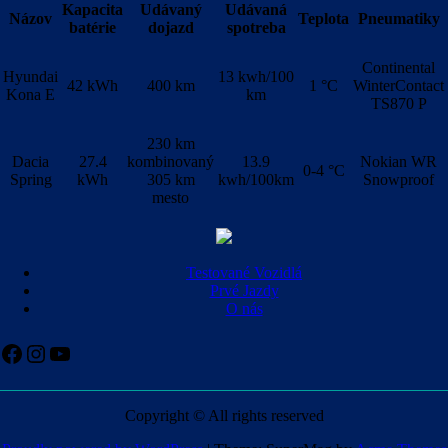
Kapacita
Udávaný
Udávaná
Názov
Teplota
Pneumatiky
batérie
dojazd
spotreba
Continental
Hyundai
13 kwh/100
42 kWh
400 km
1 °C
WinterContact
Kona E
km
TS870 P
230 km
Dacia
27.4
kombinovaný
13.9
Nokian WR
0-4 °C
Spring
kWh
305 km
kwh/100km
Snowproof
mesto
Testované Vozidlá
Prvé Jazdy
O nás
Facebook
Instagram
YouTube
Copyright © All rights reserved